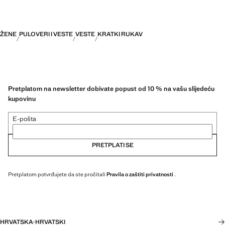
ŽENE
PULOVERI I VESTE
VESTE
KRATKI RUKAV
Pretplatom na newsletter dobivate popust od 10 % na vašu slijedeću
kupovinu
E-pošta
PRETPLATI SE
Pretplatom potvrđujete da ste pročitali
Pravila o zaštiti privatnosti
.
HRVATSKA
·
HRVATSKI