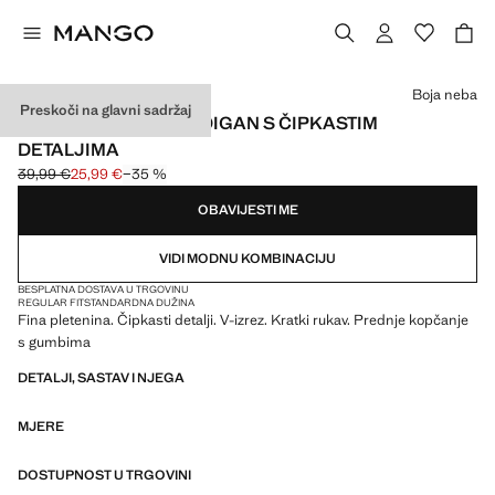
Odaberite boju
Boja neba
Preskoči na glavni sadržaj
TANKO PLETENI KARDIGAN S ČIPKASTIM
DETALJIMA
39,99 €
25,99 €
−35 %
Početna cijena prekrižena [39,99 € ]
Trenutačna cijena [25,99 € ]
OBAVIJESTI ME
VIDI MODNU KOMBINACIJU
BESPLATNA DOSTAVA U TRGOVINU
REGULAR FIT
STANDARDNA DUŽINA
Fina pletenina. Čipkasti detalji. V-izrez. Kratki rukav. Prednje kopčanje
s gumbima
DETALJI, SASTAV I NJEGA
MJERE
DOSTUPNOST U TRGOVINI