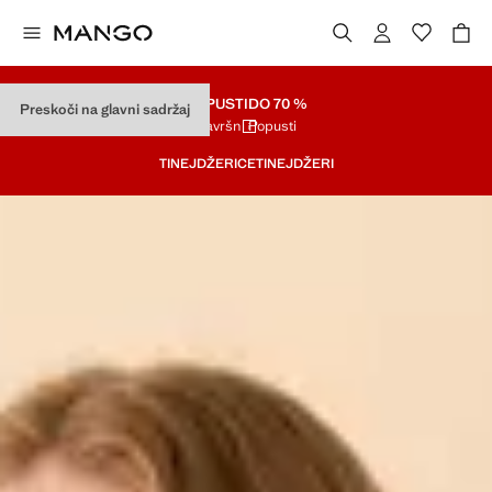
POPUSTI
DO 70 %
Preskoči na glavni sadržaj
Završni Popusti
TINEJDŽERICE
TINEJDŽERI