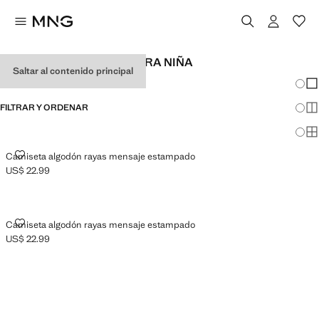
CAMISETAS DE RAYAS PARA NIÑA
Saltar al contenido principal
Cambi
Mos
FILTRAR Y ORDENAR
Mos
Mos
CAMISETA ALGODÓN RAYAS MENSAJE ESTAMPADO
Camiseta algodón rayas mensaje estampado
US$ 22.99
Precio actual [US$ 22.99 ]
CAMISETA ALGODÓN RAYAS MENSAJE ESTAMPADO
Camiseta algodón rayas mensaje estampado
US$ 22.99
Precio actual [US$ 22.99 ]