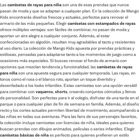
Las
camisetas de rayas para niña
son una de esas prendas que nunca
pasan de moda y que se adaptan a cualquier plan. En la colección de Mango
Kids encontrarás diseños frescos y actuales, perfectos para renovar el
armario de las más pequeñas. Elegir
camisetas con estampados de rayas
ofrece múltiples ventajas: son fáciles de combinar, no pasan de moda y
aportan un aire alegre a cualquier conjunto. Además, al estar
confeccionadas en algodón, resultan muy agradables al tacto y resistentes
al uso diario. La colección de Mango Kids apuesta por prendas prácticas y
estilosas, pensadas para adaptarse tanto a los momentos de juego como a
ocasiones más especiales. Si buscas renovar el fondo de armario con
opciones que mezclan tendencia y funcionalidad, las
camisetas de rayas
para niña
son una apuesta segura para cualquier temporada. Las rayas, en
tonos como el rosa o el blanco roto, aportan un toque divertido y
desenfadado a los looks infantiles. Estas camisetas son una opción versátil
para combinar con
vaqueros
,
shorts
, creando conjuntos cómodos y llenos
de personalidad. Son perfectas para ir al colegio, disfrutar de una tarde en el
parque o para cualquier plan de fin de semana en familia. Además, el diseño
recto y los cortes actuales permiten libertad de movimiento, acompañando a
las niñas en todas sus aventuras. Para las fans de sus personajes favoritos,
la colección incluye camisetas con licencias de niña, ideales para quienes
buscan prendas con dibujos animados, películas o series infantiles. Elegir
camisetas básicas de niña
es perfecto para quienes prefieren un estilo