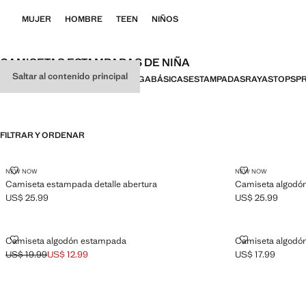
MUJER
HOMBRE
TEEN
NIÑOS
CAMISETAS ESTAMPADAS DE NIÑA
Saltar al contenido principal
TODO
MANGA CORTA
MANGA LARGA
BÁSICAS
ESTAMPADAS
RAYAS
TOPS
PR
FILTRAR Y ORDENAR
CAMISETA ESTAMPADA DETALLE ABERTURA
CAMISETA A
NEW NOW
NEW NOW
Camiseta estampada detalle abertura
Camiseta algodó
US$ 25.99
US$ 25.99
Precio actual [US$ 25.99 ]
Precio actual [US
CAMISETA ALGODÓN ESTAMPADA
CAMISETA A
Camiseta algodón estampada
Camiseta algodó
US$ 19.99
US$ 12.99
US$ 17.99
Precio inicial tachado [US$ 19.99 ]
Precio actual [US$ 12.99 ]
Precio actual [US$