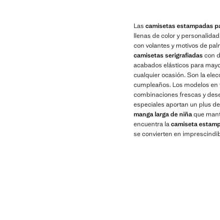
Las
camisetas estampadas pa
llenas de color y personalida
con volantes y motivos de palm
camisetas serigrafiadas
con d
acabados elásticos para may
cualquier ocasión. Son la elecc
cumpleaños. Los modelos en to
combinaciones frescas y dese
especiales aportan un plus de
manga larga de niña
que manti
encuentra la
camiseta estam
se convierten en imprescindib