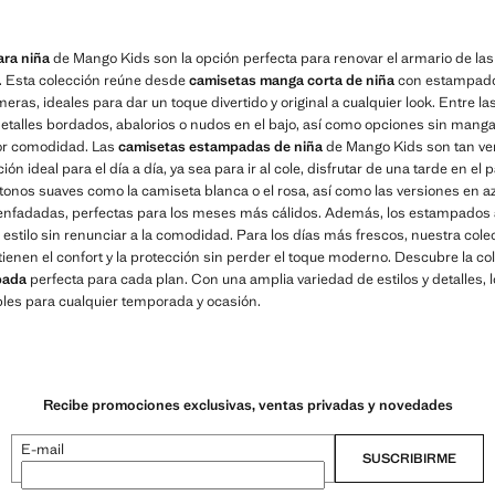
ra niña
de Mango Kids son la opción perfecta para renovar el armario de 
d. Esta colección reúne desde
camisetas manga corta de niña
con estampados
eras, ideales para dar un toque divertido y original a cualquier look. Entre l
etalles bordados, abalorios o nudos en el bajo, así como opciones sin mang
or comodidad. Las
camisetas estampadas de niña
de Mango Kids son tan ver
ión ideal para el día a día, ya sea para ir al cole, disfrutar de una tarde en el 
nos suaves como la camiseta blanca o el rosa, así como las versiones en az
nfadadas, perfectas para los meses más cálidos. Además, los estampados al
 estilo sin renunciar a la comodidad. Para los días más frescos, nuestra cole
enen el confort y la protección sin perder el toque moderno. Descubre la c
pada
perfecta para cada plan. Con una amplia variedad de estilos y detalles, 
les para cualquier temporada y ocasión.
Recibe promociones exclusivas, ventas privadas y novedades
E-mail
SUSCRIBIRME