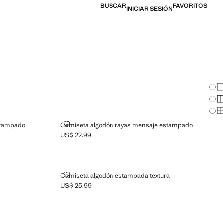
BUSCAR
FAVORITOS
INICIAR SESIÓN
Cam
Mo
Mo
Mo
NSAJE ESTAMPADO
CAMISETA ALGODÓN RAYAS MENSAJE ESTAMPADO
stampado
Camiseta algodón rayas mensaje estampado
US$ 22.99
Precio actual [US$ 22.99 ]
CAMISETA ALGODÓN ESTAMPADA TEXTURA
Camiseta algodón estampada textura
US$ 25.99
Precio actual [US$ 25.99 ]