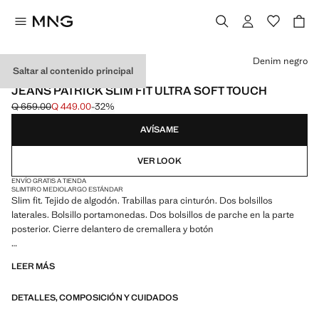
Selecciona un color
Denim negro
Saltar al contenido principal
ESSENTIALS
JEANS PATRICK SLIM FIT ULTRA SOFT TOUCH
Q 659.00
Q 449.00
-32%
Precio inicial tachado [Q 659.00 ]
Precio actual [Q 449.00 ]
AVÍSAME
VER LOOK
ENVÍO GRATIS A TIENDA
SLIM
TIRO MEDIO
LARGO ESTÁNDAR
Slim fit. Tejido de algodón. Trabillas para cinturón. Dos bolsillos
laterales. Bolsillo portamonedas. Dos bolsillos de parche en la parte
posterior. Cierre delantero de cremallera y botón
ESSENTIALS: Made to last. Hemos reforzado nuestras exigencias de
LEER MÁS
calidad añadiendo nuevas pruebas de resistencia a nuestras prendas.
Diseñadas considerando cuidadosamente su confección, son todavía
DETALLES, COMPOSICIÓN Y CUIDADOS
más durables, versátiles y atemporales