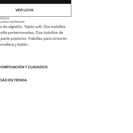
VER LOOK
 TIENDA
O
LARGO ESTÁNDAR
ido de algodón. Tejido soft. Dos bolsillos
olsillo portamonedas. Dos bolsillos de
parte posterior. Trabillas para cinturón.
emallera y botón
 Made to last. Hemos reforzado
igencias de calidad añadiendo nuevas
COMPOSICIÓN Y CUIDADOS
esistencia a nuestras prendas.
considerando cuidadosamente su
son todavía más durables, versátiles y
IDAD EN TIENDA
s