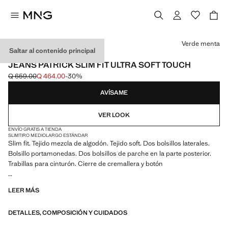
Selecciona un color
Verde menta
Saltar al contenido principal
ESSENTIALS
JEANS PATRICK SLIM FIT ULTRA SOFT TOUCH
Q 659.00
Q 464.00
-30%
Precio inicial tachado [Q 659.00 ]
Precio actual [Q 464.00 ]
AVÍSAME
VER LOOK
ENVÍO GRATIS A TIENDA
SLIM
TIRO MEDIO
LARGO ESTÁNDAR
Slim fit. Tejido mezcla de algodón. Tejido soft. Dos bolsillos laterales.
Bolsillo portamonedas. Dos bolsillos de parche en la parte posterior.
Trabillas para cinturón. Cierre de cremallera y botón
ESSENTIALS: Made to last. Hemos reforzado nuestras exigencias de
LEER MÁS
calidad añadiendo nuevas pruebas de resistencia a nuestras prendas.
Diseñadas considerando cuidadosamente su confección, son todavía
DETALLES, COMPOSICIÓN Y CUIDADOS
más durables, versátiles y atemporales