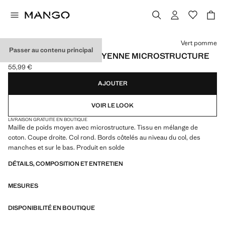
Choisissez une couleur
Vert pomme
Passer au contenu principal
PULL-OVER MAILLE MOYENNE MICROSTRUCTURE
55,99 €
Prix actuel [55,99 € ]
AJOUTER
VOIR LE LOOK
LIVRAISON GRATUITE EN BOUTIQUE
Maille de poids moyen avec microstructure. Tissu en mélange de
coton. Coupe droite. Col rond. Bords côtelés au niveau du col, des
manches et sur le bas. Produit en solde
DÉTAILS, COMPOSITION ET ENTRETIEN
MESURES
DISPONIBILITÉ EN BOUTIQUE