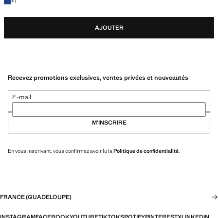
+1 couleur
+
1
AJOUTER
Recevez promotions exclusives, ventes privées et nouveautés
E-mail
M’INSCRIRE
En vous inscrivant, vous confirmez avoir lu la
Politique de confidentialité
.
FRANCE (GUADELOUPE)
INSTAGRAM
FACEBOOK
YOUTUBE
TIKTOK
SPOTIFY
PINTEREST
X
LINKEDIN