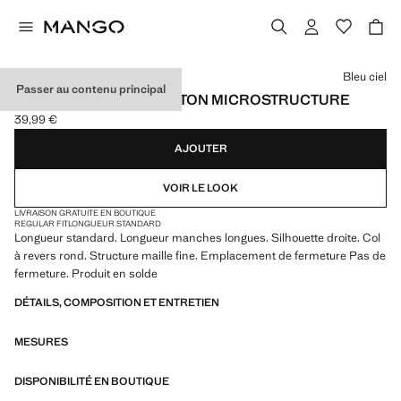
Choisissez une couleur
Bleu ciel
Passer au contenu principal
PULL-OVER MAILLE COTON MICROSTRUCTURE
39,99 €
Prix actuel [39,99 € ]
AJOUTER
VOIR LE LOOK
LIVRAISON GRATUITE EN BOUTIQUE
REGULAR FIT
LONGUEUR STANDARD
Longueur standard. Longueur manches longues. Silhouette droite. Col
à revers rond. Structure maille fine. Emplacement de fermeture Pas de
fermeture. Produit en solde
DÉTAILS, COMPOSITION ET ENTRETIEN
MESURES
DISPONIBILITÉ EN BOUTIQUE