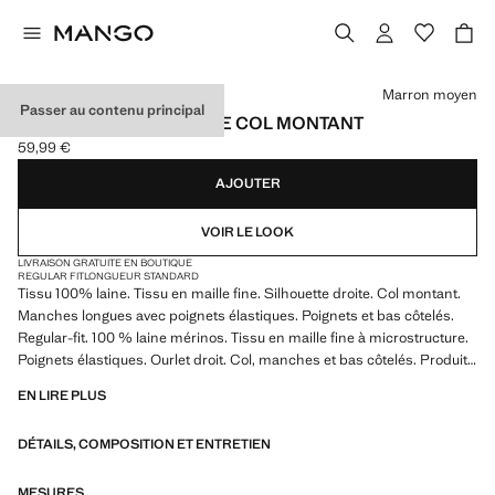
Choisissez une couleur
Marron moyen
Passer au contenu principal
PULL-OVER 100 % LAINE COL MONTANT
59,99 €
Prix actuel [59,99 € ]
AJOUTER
VOIR LE LOOK
LIVRAISON GRATUITE EN BOUTIQUE
REGULAR FIT
LONGUEUR STANDARD
Tissu 100% laine. Tissu en maille fine. Silhouette droite. Col montant.
Manches longues avec poignets élastiques. Poignets et bas côtelés.
Regular-fit. 100 % laine mérinos. Tissu en maille fine à microstructure.
Poignets élastiques. Ourlet droit. Col, manches et bas côtelés. Produit
en solde
EN LIRE PLUS
DÉTAILS, COMPOSITION ET ENTRETIEN
MESURES