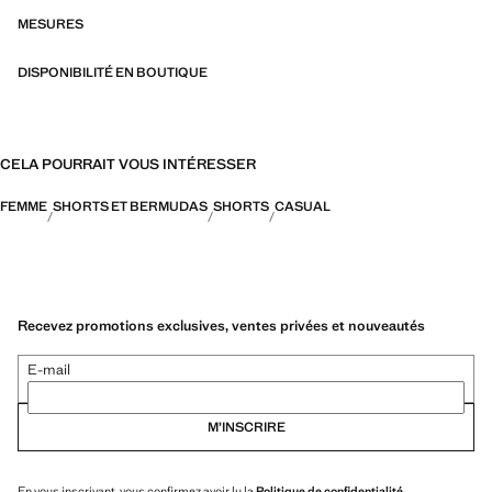
l’expression personnelle aussi bien au quotidien en milieu urbain que
lors d’occasions plus spéciales
MESURES
DISPONIBILITÉ EN BOUTIQUE
CELA POURRAIT VOUS INTÉRESSER
FEMME
SHORTS ET BERMUDAS
SHORTS
CASUAL
Recevez promotions exclusives, ventes privées et nouveautés
E-mail
M’INSCRIRE
En vous inscrivant, vous confirmez avoir lu la
Politique de confidentialité
.