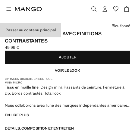
Choisissez une couleur
Bleu foncé
Passer au contenu principal
MINI-SHORT EN MAILLE AVEC FINITIONS
CONTRASTANTES
49,99 €
Prix actuel [49,99 € ]
AJOUTER
VOIR LE LOOK
LIVRAISON GRATUITE EN BOUTIQUE
MINI / MICRO
Tissu en maille fine. Design mini. Passants de ceinture. Fermeture à
zip. Bords contrastés. Total look
Nous collaborons avec l’une des marques indépendantes américaines
les plus singulières pour donner vie à une collection estivale à l’énergie
EN LIRE PLUS
audacieuse, où praticité et esthétique coexistent en parfait équilibre.
ECKHAUS LATTA x MANGO présente des silhouettes légères,
DÉTAILS, COMPOSITION ET ENTRETIEN
marquées par le layering et une approche conceptuelle, qui célèbrent