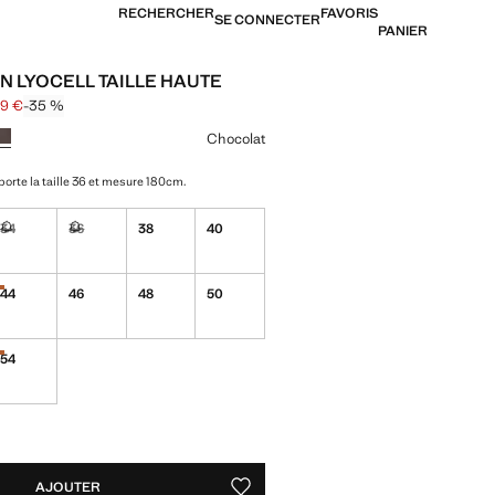
RECHERCHER
FAVORIS
SE CONNECTER
PANIER
N LYOCELL TAILLE HAUTE
99 €
-35 %
arré [39,99 € ]
25,99 € ]
ne couleur
Chocolat
orte la taille 36 et mesure 180cm.
34
36
38
40
ible. Je le veux !
Non disponible. Je le veux !
Non disponible. Je le veux !
44
46
48
50
Dernières unités !
ible. Je le veux !
54
Dernières unités !
TÉS !
LE. JE LE VEUX !
AJOUTER
AJOUTER AUX FAVORIS