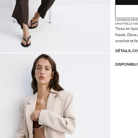
LIVRAISON GRA
DROIT
TAILLE H
Tissu en lyoc
haute. Deux 
crochet et f
DÉTAILS, C
DISPONIBIL