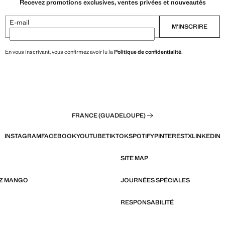
Recevez promotions exclusives, ventes privées et nouveautés
E-mail
M’INSCRIRE
En vous inscrivant, vous confirmez avoir lu la
Politique de confidentialité
.
FRANCE (GUADELOUPE)
INSTAGRAM
FACEBOOK
YOUTUBE
TIKTOK
SPOTIFY
PINTEREST
X
LINKEDIN
SITE MAP
EZ MANGO
JOURNÉES SPÉCIALES
RESPONSABILITÉ