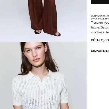
LIVRAISON GRA
DROIT
TAILLE H
Tissu en lyoc
haute. Deux 
crochet et f
DÉTAILS, C
DISPONIBIL