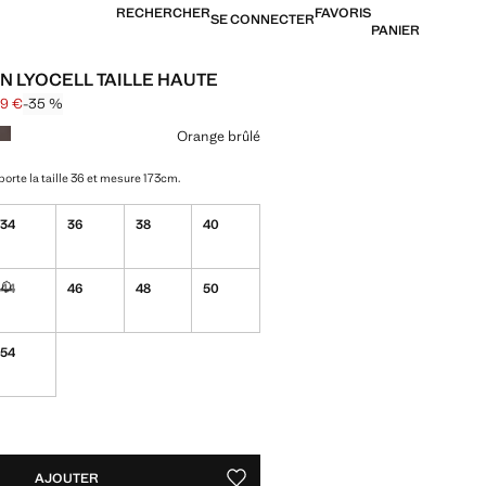
RECHERCHER
FAVORIS
SE CONNECTER
PANIER
N LYOCELL TAILLE HAUTE
99 €
-35 %
arré [39,99 € ]
25,99 € ]
ne couleur
Orange brûlé
orte la taille 36 et mesure 173cm.
34
36
38
40
44
46
48
50
Non disponible. Je le veux !
54
TÉS !
LE. JE LE VEUX !
AJOUTER
AJOUTER AUX FAVORIS