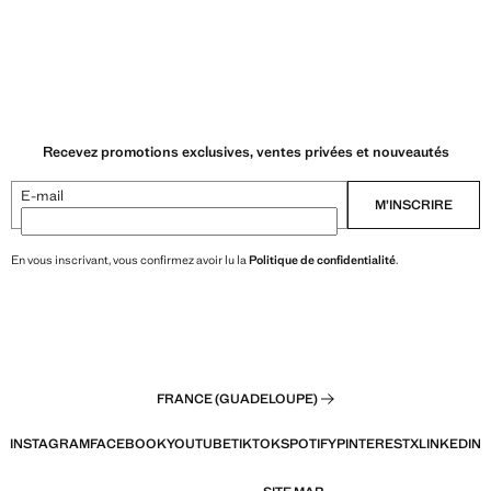
Recevez promotions exclusives, ventes privées et nouveautés
E-mail
M’INSCRIRE
En vous inscrivant, vous confirmez avoir lu la
Politique de confidentialité
.
FRANCE (GUADELOUPE)
INSTAGRAM
FACEBOOK
YOUTUBE
TIKTOK
SPOTIFY
PINTEREST
X
LINKEDIN