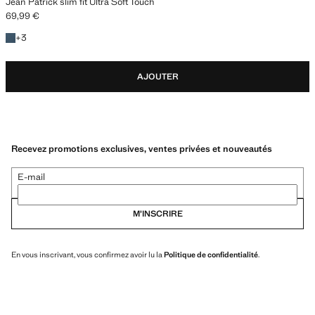
Jean Patrick slim fit Ultra Soft Touch
69,99 €
Prix actuel [69,99 € ]
+3 couleurs
+
3
AJOUTER
Recevez promotions exclusives, ventes privées et nouveautés
E-mail
M’INSCRIRE
En vous inscrivant, vous confirmez avoir lu la
Politique de confidentialité
.