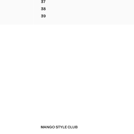
37
BOTTINES SUÈDE IMITATION FOURRURE
38
BOTTINES SUÈDE IMITATION FOURRURE
39
BOTTINES SUÈDE IMITATION FOURRURE
MANGO STYLE CLUB