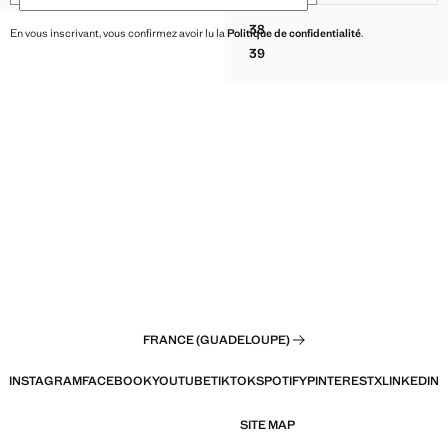
37
BOTTINES À FRANGES CUIR
38
En vous inscrivant, vous confirmez avoir lu la
Politique de confidentialité
.
BOTTINES À FRANGES CUIR
39
BOTTINES À FRANGES CUIR
FRANCE (GUADELOUPE)
INSTAGRAM
FACEBOOK
YOUTUBE
TIKTOK
SPOTIFY
PINTEREST
X
LINKEDIN
SITE MAP