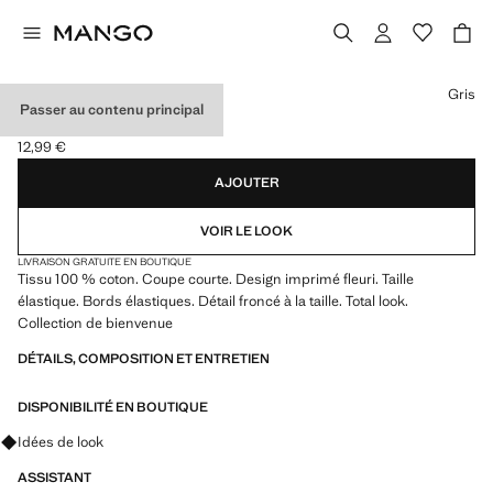
Choisissez une couleur
Gris
Passer au contenu principal
SHORT À FLEURS
12,99 €
Prix actuel [12,99 € ]
AJOUTER
VOIR LE LOOK
LIVRAISON GRATUITE EN BOUTIQUE
Tissu 100 % coton. Coupe courte. Design imprimé fleuri. Taille
élastique. Bords élastiques. Détail froncé à la taille. Total look.
Collection de bienvenue
DÉTAILS, COMPOSITION ET ENTRETIEN
DISPONIBILITÉ EN BOUTIQUE
Renseignez-vous sur les looks, les vêtements et les tendances
Idées de look
ASSISTANT