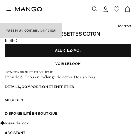
Choisissez une couleur
Marron
Passer au contenu principal
LOT 3 PAIRES DE CHAUSSETTES COTON
15,99 €
Prix actuel [15,99 € ]
ALERTEZ-MOI.
VOIR LE LOOK
LIVRAISON GRATUITE EN BOUTIQUE
Pack de 3. Tissu en mélange de coton. Design long
DÉTAILS, COMPOSITION ET ENTRETIEN
MESURES
DISPONIBILITÉ EN BOUTIQUE
Renseignez-vous sur les looks, les vêtements et les tendances
Idées de look
ASSISTANT