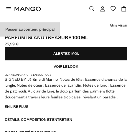
Choisissez une couleur
Gris vison
Passer au contenu principal
MADE IN SPAIN
PARFUM ISLAND TREASURE 100 ML
25,99 €
Prix actuel [25,99 € ]
ALERTEZ-MOI.
VOIR LE LOOK
LIVRAISON GRATUITE EN BOUTIQUE
SIGNED BY: Jérôme di Marino. Notes de tête : Essence d'ananas de la
jungle. Notes de cœur : Essence de lavandin. Notes de fond : Essence
de patchouli. Au clair de lune, le doux parfum des palmiers flotte
doucement à travers leurs feuilles tropicales, révélant un paradis
secret au cœur de l'île. Island Treasure s'ouvre sur un parfum exotique
EN LIRE PLUS
et succulent d'ananas. Sa touche vibrante et rafraîchissante équilibre
sa douceur juteuse inhérente, contrastée par une lavande élégante qui
DÉTAILS, COMPOSITION ET ENTRETIEN
apporte des profondeurs florales aromatiques et réconfortantes. Le
patchouli riche et terreux émerge, offrant des notes de fond chaudes et