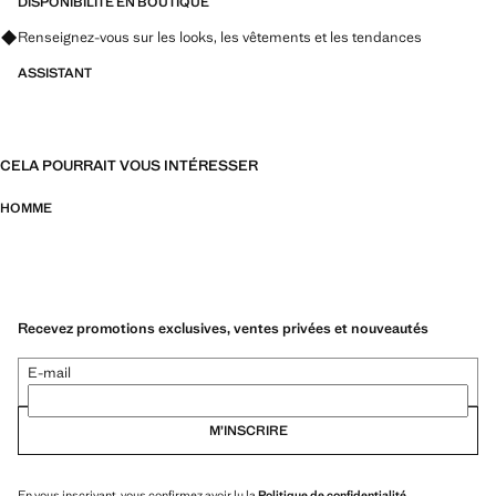
boisées. Un parfum à la fois rafraîchissant et inoubliable
DISPONIBILITÉ EN BOUTIQUE
Renseignez-vous sur les looks, les vêtements et les tendances
ASSISTANT
CELA POURRAIT VOUS INTÉRESSER
HOMME
Recevez promotions exclusives, ventes privées et nouveautés
E-mail
M’INSCRIRE
En vous inscrivant, vous confirmez avoir lu la
Politique de confidentialité
.