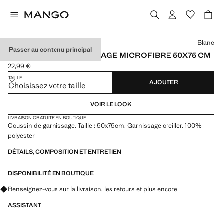
Choisissez une couleur
Blanc
Passer au contenu principal
OREILLER DE GARNISSAGE MICROFIBRE 50X75 CM
22,99 €
Prix actuel [22,99 € ]
TAILLE
AJOUTER
Choisissez votre taille
VOIR LE LOOK
LIVRAISON GRATUITE EN BOUTIQUE
Coussin de garnissage. Taille : 50x75cm. Garnissage oreiller. 100%
polyester
DÉTAILS, COMPOSITION ET ENTRETIEN
DISPONIBILITÉ EN BOUTIQUE
Renseignez-vous sur la livraison, les retours et plus encore
ASSISTANT