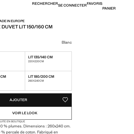
RECHERCHER
FAVORIS
SE CONNECTER
PANIER
ADE IN EUROPE
DUVET LIT 150/160 CM
199,99 € ]
ne couleur
Blanc
LIT 135/140 CM
220X220CM
0 CM
LIT 180/200 CM
260X240CM
TÉS !
LE. JE LE VEUX !
AJOUTER
AJOUTER AUX FAVORIS
VOIR LE LOOK
TUITE EN BOUTIQUE
10 % plumes. Dimensions : 260x240 cm.
 % percale de coton. Fabriqué en