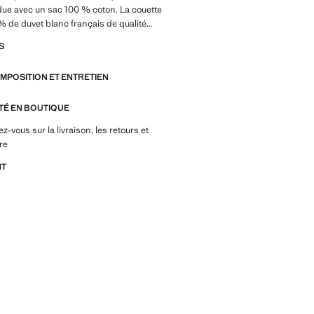
ue avec un sac 100 % coton. La couette
% de duvet blanc français de qualité
10 % de plumes. Tissu en percale de
S
espirant, doux et souple. Le certificat
 garantit qu’il s’agit d’un duvet de
OMPOSITION ET ENTRETIEN
é avec un traitement éthique et
des plumes. Disponible en différentes
ITÉ EN BOUTIQUE
-vous sur la livraison, les retours et
re
NT