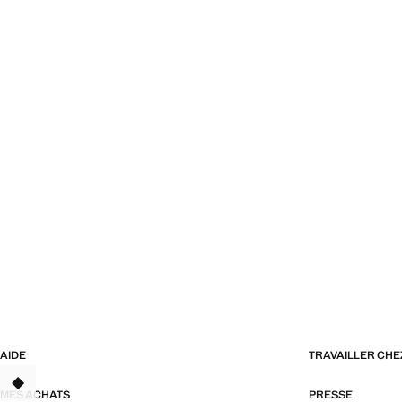
AIDE
TRAVAILLER CH
TANT
MES ACHATS
PRESSE