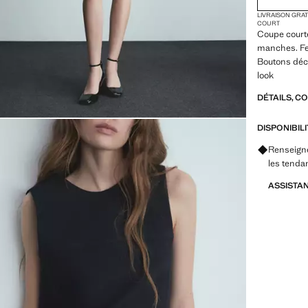
LIVRAISON GRA
COURT
Coupe courte
manches. Fer
Boutons déco
look
DÉTAILS, C
DISPONIBIL
Renseigne
les tenda
ASSISTA