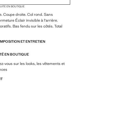
TUITE EN BOUTIQUE
. Coupe droite. Col rond. Sans
meture Éclair invisible à l'arrière.
ratifs. Bas fendu sur les côtés. Total
OMPOSITION ET ENTRETIEN
ITÉ EN BOUTIQUE
z-vous sur les looks, les vêtements et
nces
NT