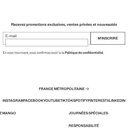
Recevez promotions exclusives, ventes privées et nouveautés
E-mail
M’INSCRIRE
En vous inscrivant, vous confirmez avoir lu la
Politique de confidentialité
.
FRANCE MÉTROPOLITAINE
INSTAGRAM
FACEBOOK
YOUTUBE
TIKTOK
SPOTIFY
PINTEREST
X
LINKEDIN
EZ MANGO
JOURNÉES SPÉCIALES
RESPONSABILITÉ