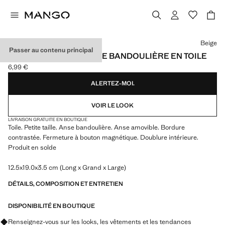
Choisissez une couleur
Beige
Passer au contenu principal
HOUSSE DE TÉLÉPHONE BANDOULIÈRE EN TOILE
6,99 €
Prix actuel [6,99 € ]
ALERTEZ-MOI.
VOIR LE LOOK
LIVRAISON GRATUITE EN BOUTIQUE
Toile. Petite taille. Anse bandoulière. Anse amovible. Bordure
contrastée. Fermeture à bouton magnétique. Doublure intérieure.
Produit en solde
12.5x19.0x3.5 cm (Long x Grand x Large)
DÉTAILS, COMPOSITION ET ENTRETIEN
DISPONIBILITÉ EN BOUTIQUE
Renseignez-vous sur les looks, les vêtements et les tendances