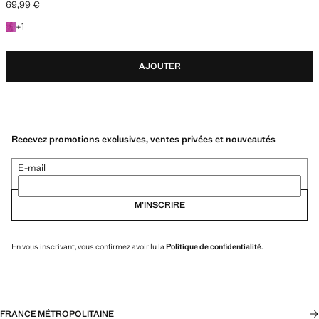
69,99 €
Prix actuel [69,99 € ]
+1 couleur
+
1
AJOUTER
Recevez promotions exclusives, ventes privées et nouveautés
E-mail
M’INSCRIRE
En vous inscrivant, vous confirmez avoir lu la
Politique de confidentialité
.
FRANCE MÉTROPOLITAINE