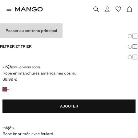
NEW NOW
Passer au contenu principal
Chang
Aff
FILTRER ET TRIER
Aff
Af
ROBE EMMANCHURES AMÉRICAINES DOS NU
NEW NOW - COMING SOON
Robe emmanchures américaines dos nu
69,99 €
Prix actuel [69,99 € ]
+1 couleur
+
1
AJOUTER
ROBE IMPRIMÉE AVEC FOULARD
EVENTS
Robe imprimée avec foulard