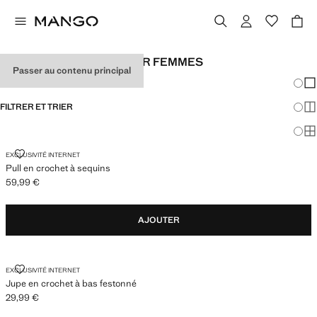
LOOKS DE FESTIVAL POUR FEMMES
Passer au contenu principal
Chang
Aff
FILTRER ET TRIER
Aff
Af
PULL EN CROCHET À SEQUINS
EXCLUSIVITÉ INTERNET
Pull en crochet à sequins
59,99 €
Prix actuel [59,99 € ]
AJOUTER
JUPE EN CROCHET À BAS FESTONNÉ
EXCLUSIVITÉ INTERNET
Jupe en crochet à bas festonné
29,99 €
Prix actuel [29,99 € ]