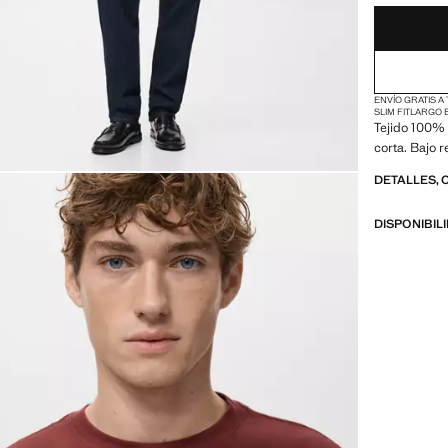
ENVÍO GRATIS A
SLIM FIT
LARGO 
Tejido 100% 
corta. Bajo 
DETALLES, 
DISPONIBIL