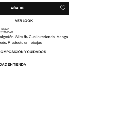
AÑADIR
GUARDAR COMO FAVORITO
VER LOOK
 TIENDA
ESTÁNDAR
algodón. Slim fit. Cuello redondo. Manga
recto. Producto en rebajas
COMPOSICIÓN Y CUIDADOS
IDAD EN TIENDA