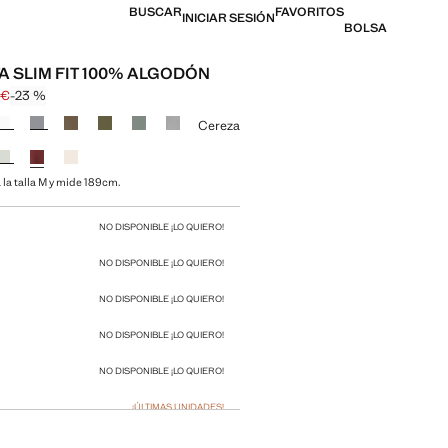
BUSCAR
FAVORITOS
INICIAR SESIÓN
BOLSA
A SLIM FIT 100% ALGODÓN
 €
-23 %
l tachado [12,99 € ]
 [9,99 € ]
n color
Cereza
 la talla M y mide 189cm.
 talla
NO DISPONIBLE ¡LO QUIERO!
NO DISPONIBLE ¡LO QUIERO!
NO DISPONIBLE ¡LO QUIERO!
NO DISPONIBLE ¡LO QUIERO!
NO DISPONIBLE ¡LO QUIERO!
¡ÚLTIMAS UNIDADES!