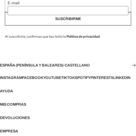
E-mail
SUSCRIBIRME
Al suscribirte, confirmas que has leído la
Política de privacidad
.
ESPAÑA (PENÍNSULA Y BALEARES)
·
CASTELLANO
INSTAGRAM
FACEBOOK
YOUTUBE
TIKTOK
SPOTIFY
PINTEREST
X
LINKEDIN
AYUDA
MIS COMPRAS
DEVOLUCIONES
EMPRESA