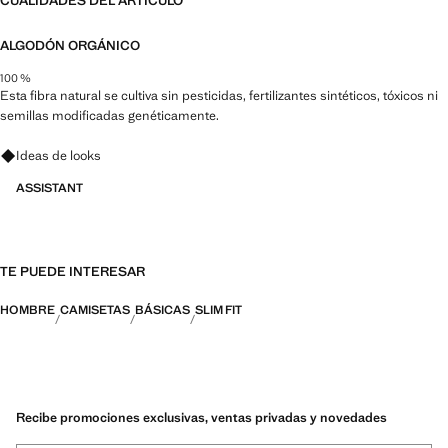
CUALIDADES DEL ARTÍCULO
ALGODÓN ORGÁNICO
100 %
Esta fibra natural se cultiva sin pesticidas, fertilizantes sintéticos, tóxicos ni
semillas modificadas genéticamente.
Pregunta por looks, prendas y tendencias
Ideas de looks
ASSISTANT
TE PUEDE INTERESAR
HOMBRE
CAMISETAS
BÁSICAS
SLIM FIT
Recibe promociones exclusivas, ventas privadas y novedades