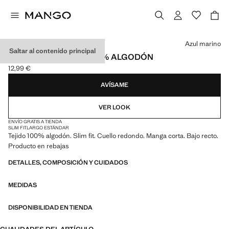
Selecciona un color
Azul marino
Saltar al contenido principal
CAMISETA SLIM FIT 100% ALGODÓN
12,99 €
Precio actual [12,99 € ]
AVÍSAME
VER LOOK
ENVÍO GRATIS A TIENDA
SLIM FIT
LARGO ESTÁNDAR
Tejido 100% algodón. Slim fit. Cuello redondo. Manga corta. Bajo recto.
Producto en rebajas
DETALLES, COMPOSICIÓN Y CUIDADOS
MEDIDAS
DISPONIBILIDAD EN TIENDA