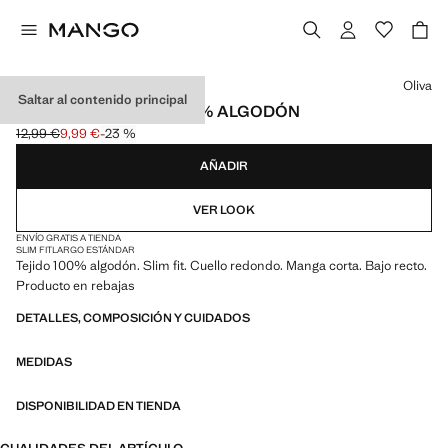
Selecciona un color
Oliva
Saltar al contenido principal
CAMISETA SLIM FIT 100% ALGODÓN
12,99 €
9,99 €
-23 %
Precio inicial tachado [12,99 € ]
Precio actual [9,99 € ]
AÑADIR
VER LOOK
ENVÍO GRATIS A TIENDA
SLIM FIT
LARGO ESTÁNDAR
Tejido 100% algodón. Slim fit. Cuello redondo. Manga corta. Bajo recto.
Producto en rebajas
DETALLES, COMPOSICIÓN Y CUIDADOS
MEDIDAS
DISPONIBILIDAD EN TIENDA