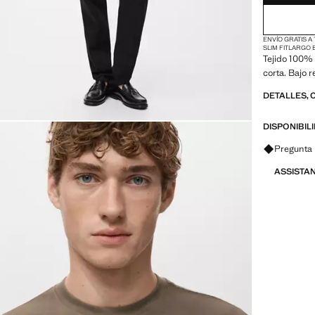
ENVÍO GRATIS A
SLIM FIT
LARGO 
Tejido 100% 
corta. Bajo 
DETALLES, 
DISPONIBIL
Pregunta 
ASSISTA