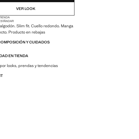
VER LOOK
 TIENDA
ESTÁNDAR
algodón. Slim fit. Cuello redondo. Manga
recto. Producto en rebajas
COMPOSICIÓN Y CUIDADOS
IDAD EN TIENDA
por looks, prendas y tendencias
NT