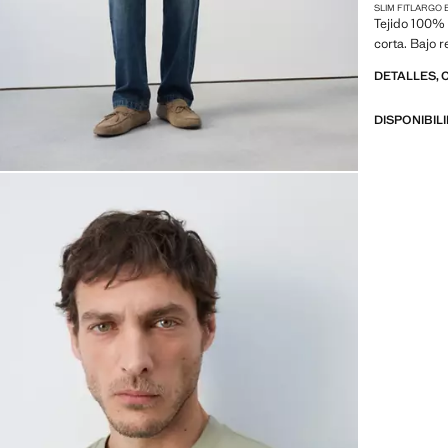
SLIM FIT
LARGO 
Tejido 100% 
corta. Bajo 
DETALLES, 
DISPONIBIL