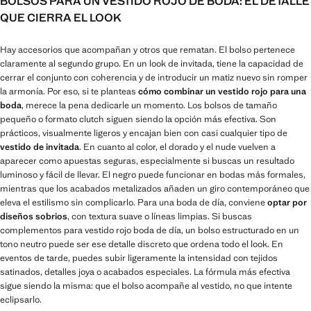
BOLSOS PARA UN VESTIDO ROJO DE BODA: EL DETALLE
QUE CIERRA EL LOOK
Hay accesorios que acompañan y otros que rematan. El bolso pertenece
claramente al segundo grupo. En un look de invitada, tiene la capacidad de
cerrar el conjunto con coherencia y de introducir un matiz nuevo sin romper
la armonía. Por eso, si te planteas
cómo combinar un vestido rojo para una
boda
, merece la pena dedicarle un momento. Los bolsos de tamaño
pequeño o formato clutch siguen siendo la opción más efectiva. Son
prácticos, visualmente ligeros y encajan bien con casi cualquier tipo de
vestido de invitada
. En cuanto al color, el dorado y el nude vuelven a
aparecer como apuestas seguras, especialmente si buscas un resultado
luminoso y fácil de llevar. El negro puede funcionar en bodas más formales,
mientras que los acabados metalizados añaden un giro contemporáneo que
eleva el estilismo sin complicarlo. Para una boda de día, conviene
optar por
diseños sobrios
, con textura suave o líneas limpias. Si buscas
complementos para vestido rojo boda de día, un bolso estructurado en un
tono neutro puede ser ese detalle discreto que ordena todo el look. En
eventos de tarde, puedes subir ligeramente la intensidad con tejidos
satinados, detalles joya o acabados especiales. La fórmula más efectiva
sigue siendo la misma: que el bolso acompañe al vestido, no que intente
eclipsarlo.