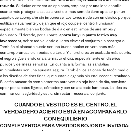
rotundo
. Si dudas entre varias opciones, empieza por una idea sencilla:
cuanto más protagonista sea el vestido, más sentido tiene apostar por un
zapato que acompañe sin imponerse. Los tonos nude son un clásico porque
estilizan visualmente y dejan que el rojo ocupe el centro. Funcionan
especialmente bien en bodas de día o en estilismos de aire limpio y
depurado. El dorado, por su parte,
aporta luz y un punto festivo muy
favorecedor
, sobre todo cuando quieres elevar el conjunto sin recargarlo.
También el plateado puede ser una buena opción en versiones más
contemporáneas o en bodas de tarde. Y si prefieres un acabado más sobrio,
el negro sigue siendo una alternativa eficaz, especialmente en diseños
pulidos y de líneas sencillas. En cuanto a la forma, las sandalias
minimalistas son una apuesta segura. También los salones de tacón medio
o los diseños de tiras finas, que suman elegancia sin endurecer el resultado.
Si estás buscando complementos para vestido rojo boda de día, conviene
optar por zapatos ligeros, cómodos y con un acabado luminoso. La idea es
caminar con seguridad y estilo, sin restar frescura al conjunto.
CUANDO EL VESTIDO ES EL CENTRO, EL
VERDADERO ACIERTO ESTÁ EN ACOMPAÑARLO
CON EQUILIBRIO
COMPLEMENTOS PARA VESTIDOS ROJOS DE INVITADA: