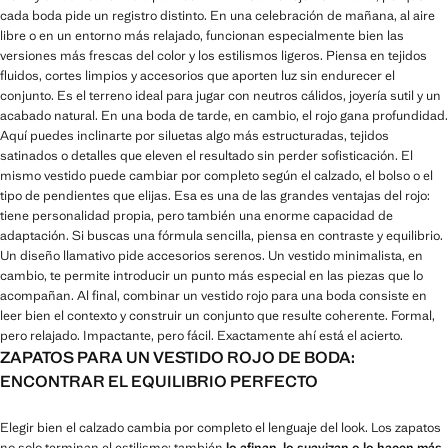
cada boda pide un registro distinto. En una celebración de mañana, al aire
libre o en un entorno más relajado, funcionan especialmente bien las
versiones más frescas del color y los estilismos ligeros. Piensa en tejidos
fluidos, cortes limpios y accesorios que aporten luz sin endurecer el
conjunto. Es el terreno ideal para jugar con neutros cálidos, joyería sutil y un
acabado natural. En una boda de tarde, en cambio, el rojo gana profundidad.
Aquí puedes inclinarte por siluetas algo más estructuradas, tejidos
satinados o detalles que eleven el resultado sin perder sofisticación. El
mismo vestido puede cambiar por completo según el calzado, el bolso o el
tipo de pendientes que elijas. Esa es una de las grandes ventajas del rojo:
tiene personalidad propia, pero también una enorme capacidad de
adaptación. Si buscas una fórmula sencilla, piensa en contraste y equilibrio.
Un diseño llamativo pide accesorios serenos. Un vestido minimalista, en
cambio, te permite introducir un punto más especial en las piezas que lo
acompañan. Al final, combinar un vestido rojo para una boda consiste en
leer bien el contexto y construir un conjunto que resulte coherente. Formal,
pero relajado. Impactante, pero fácil. Exactamente ahí está el acierto.
ZAPATOS PARA UN VESTIDO ROJO DE BODA:
ENCONTRAR EL EQUILIBRIO PERFECTO
Elegir bien el calzado cambia por completo el lenguaje del look. Los zapatos
no solo terminan el estilismo: también
lo afinan, lo suavizan o lo hacen más