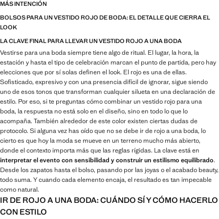
MÁS INTENCIÓN
BOLSOS PARA UN VESTIDO ROJO DE BODA: EL DETALLE QUE CIERRA EL
LOOK
LA CLAVE FINAL PARA LLEVAR UN VESTIDO ROJO A UNA BODA
Vestirse para una boda siempre tiene algo de ritual. El lugar, la hora, la
estación y hasta el tipo de celebración marcan el punto de partida, pero hay
elecciones que por sí solas definen el look. El rojo es una de ellas.
Sofisticado, expresivo y con una presencia difícil de ignorar, sigue siendo
uno de esos tonos que transforman cualquier silueta en una declaración de
estilo. Por eso, si te preguntas cómo combinar un vestido rojo para una
boda, la respuesta no está solo en el diseño, sino en todo lo que lo
acompaña. También alrededor de este color existen ciertas dudas de
protocolo. Si alguna vez has oído que no se debe ir de rojo a una boda, lo
cierto es que hoy la moda se mueve en un terreno mucho más abierto,
donde el contexto importa más que las reglas rígidas. La clave está en
interpretar el evento con sensibilidad y construir un estilismo equilibrado
.
Desde los zapatos hasta el bolso, pasando por las joyas o el acabado beauty,
todo suma. Y cuando cada elemento encaja, el resultado es tan impecable
como natural.
IR DE ROJO A UNA BODA: CUÁNDO SÍ Y CÓMO HACERLO
CON ESTILO