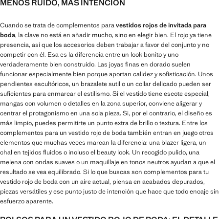
MENOS RUIDO, MÁS INTENCIÓN
Cuando se trata de complementos para
vestidos rojos de invitada para
boda
, la clave no está en añadir mucho, sino en elegir bien. El rojo ya tiene
presencia, así que los accesorios deben trabajar a favor del conjunto y no
competir con él. Esa es la diferencia entre un look bonito y uno
verdaderamente bien construido. Las joyas finas en dorado suelen
funcionar especialmente bien porque aportan calidez y sofisticación. Unos
pendientes escultóricos, un brazalete sutil o un collar delicado pueden ser
suficientes para enmarcar el estilismo. Si el vestido tiene escote especial,
mangas con volumen o detalles en la zona superior, conviene aligerar y
centrar el protagonismo en una sola pieza. Si, por el contrario, el diseño es
más limpio, puedes permitirte un punto extra de brillo o textura. Entre los
complementos para un vestido rojo de boda también entran en juego otros
elementos que muchas veces marcan la diferencia: una blazer ligera, un
chal en tejidos fluidos o incluso el beauty look. Un recogido pulido, una
melena con ondas suaves o un maquillaje en tonos neutros ayudan a que el
resultado se vea equilibrado. Si lo que buscas son complementos para tu
vestido rojo de boda con un aire actual, piensa en acabados depurados,
piezas versátiles y ese punto justo de intención que hace que todo encaje sin
esfuerzo aparente.