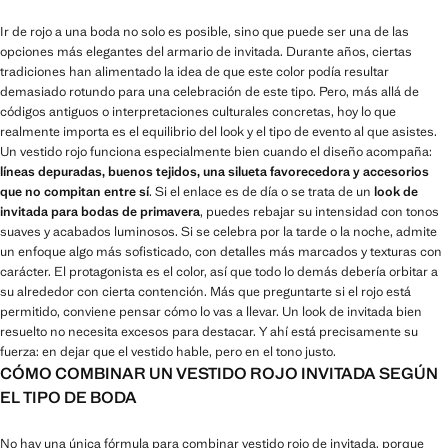
Ir de rojo a una boda no solo es posible, sino que puede ser una de las
opciones más elegantes del armario de invitada. Durante años, ciertas
tradiciones han alimentado la idea de que este color podía resultar
demasiado rotundo para una celebración de este tipo. Pero, más allá de
códigos antiguos o interpretaciones culturales concretas, hoy lo que
realmente importa es el equilibrio del look y el tipo de evento al que asistes.
Un vestido rojo funciona especialmente bien cuando el diseño acompaña:
líneas depuradas, buenos tejidos, una silueta favorecedora y accesorios
que no compitan entre sí
. Si el enlace es de día o se trata de un
look de
invitada para bodas de primavera
, puedes rebajar su intensidad con tonos
suaves y acabados luminosos. Si se celebra por la tarde o la noche, admite
un enfoque algo más sofisticado, con detalles más marcados y texturas con
carácter. El protagonista es el color, así que todo lo demás debería orbitar a
su alrededor con cierta contención. Más que preguntarte si el rojo está
permitido, conviene pensar cómo lo vas a llevar. Un look de invitada bien
resuelto no necesita excesos para destacar. Y ahí está precisamente su
fuerza: en dejar que el vestido hable, pero en el tono justo.
CÓMO COMBINAR UN VESTIDO ROJO INVITADA SEGÚN
EL TIPO DE BODA
No hay una única fórmula para combinar vestido rojo de invitada, porque