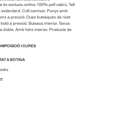
e és exclusiu online. 100% pell cabrú. Tall
rg estàndard. Coll camiser. Punys amb
ons a pressió. Dues butxaques de rivet
 botó a pressió. Butxaca interior. Tanca
a doble. Amb folre interior. Producte de
OMPOSICIÓ I CURES
ITAT A BOTIGA
per looks, peces i tendències
looks
NT