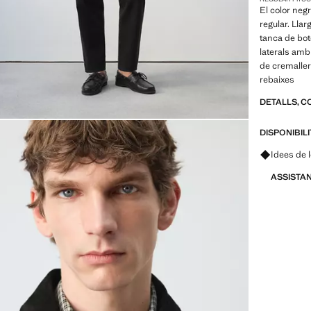
El color negr
regular. Lla
tanca de bot
laterals amb
de cremaller
rebaixes
DETALLS, C
DISPONIBIL
Pregunta 
Idees de 
ASSISTA