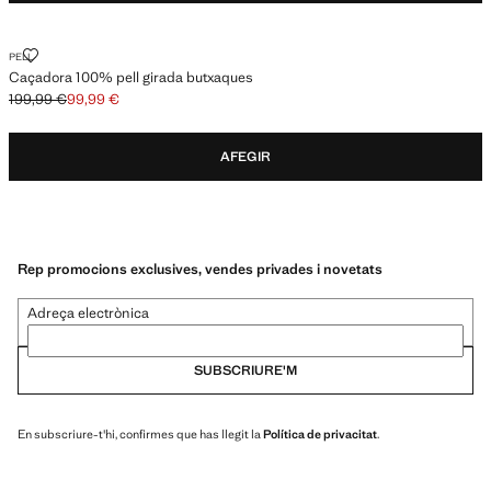
CAÇADORA 100% PELL GIRADA BUTXAQUES
PELL
Caçadora 100% pell girada butxaques
199,99 €
99,99 €
Preu inicial ratllat [199,99 € ]
Preu actual [99,99 € ]
AFEGIR
Rep promocions exclusives, vendes privades i novetats
Adreça electrònica
SUBSCRIURE'M
En subscriure-t'hi, confirmes que has llegit la
Política de privacitat
.