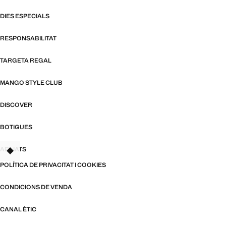
DIES ESPECIALS
RESPONSABILITAT
TARGETA REGAL
MANGO STYLE CLUB
DISCOVER
BOTIGUES
AFILIATS
TANT
POLÍTICA DE PRIVACITAT I COOKIES
CONDICIONS DE VENDA
CANAL ÈTIC