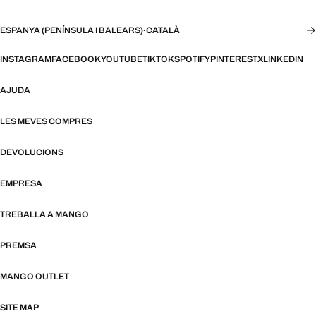
ESPANYA (PENÍNSULA I BALEARS)
·
CATALÀ
INSTAGRAM
FACEBOOK
YOUTUBE
TIKTOK
SPOTIFY
PINTEREST
X
LINKEDIN
AJUDA
LES MEVES COMPRES
DEVOLUCIONS
EMPRESA
TREBALLA A MANGO
PREMSA
MANGO OUTLET
SITE MAP