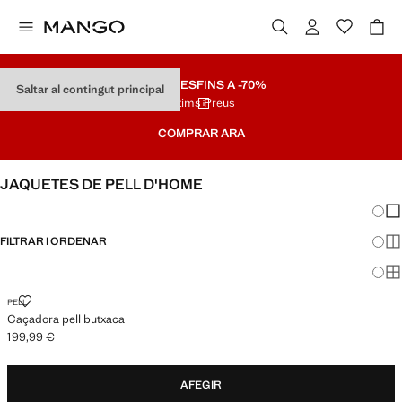
REBAIXES
FINS A -70%
Saltar al contingut principal
Últims Preus
COMPRAR ARA
JAQUETES DE PELL D'HOME
Canvi
Mos
FILTRAR I ORDENAR
Mos
Mos
CAÇADORA PELL BUTXACA
PELL
Caçadora pell butxaca
199,99 €
Preu actual [199,99 € ]
AFEGIR