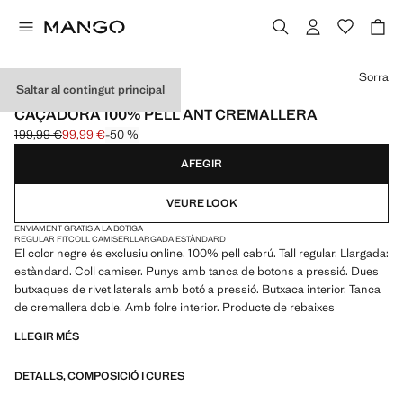
Selecciona un color
Sorra
Saltar al contingut principal
PELL
CAÇADORA 100% PELL ANT CREMALLERA
199,99 €
99,99 €
-50 %
Preu inicial ratllat [199,99 € ]
Preu actual [99,99 € ]
AFEGIR
VEURE LOOK
ENVIAMENT GRATIS A LA BOTIGA
REGULAR FIT
COLL CAMISER
LLARGADA ESTÀNDARD
El color negre és exclusiu online. 100% pell cabrú. Tall regular. Llargada:
estàndard. Coll camiser. Punys amb tanca de botons a pressió. Dues
butxaques de rivet laterals amb botó a pressió. Butxaca interior. Tanca
de cremallera doble. Amb folre interior. Producte de rebaixes
LLEGIR MÉS
DETALLS, COMPOSICIÓ I CURES