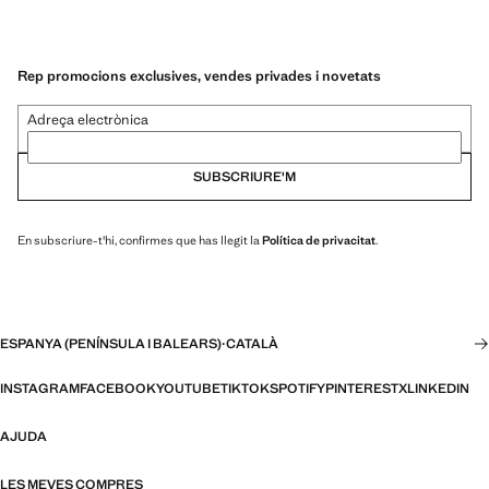
Rep promocions exclusives, vendes privades i novetats
Adreça electrònica
SUBSCRIURE'M
En subscriure-t'hi, confirmes que has llegit la
Política de privacitat
.
ESPANYA (PENÍNSULA I BALEARS)
·
CATALÀ
INSTAGRAM
FACEBOOK
YOUTUBE
TIKTOK
SPOTIFY
PINTEREST
X
LINKEDIN
AJUDA
LES MEVES COMPRES