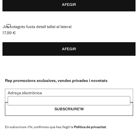
AFEGIR
JOC SOTAGOTS FUSTA DETALL TALLAT AL LATERAL
Joc sotagots fusta detall tallat al lateral
17,99 €
Preu actual [17,99 € ]
AFEGIR
Rep promocions exclusives, vendes privades i novetats
Adreça electrònica
SUBSCRIURE'M
En subscriure-t'hi, confirmes que has llegit la
Política de privacitat
.