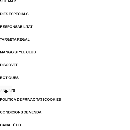
SITE MAP
DIES ESPECIALS
RESPONSABILITAT
TARGETA REGAL
MANGO STYLE CLUB
DISCOVER
BOTIGUES
AFILIATS
TANT
POLÍTICA DE PRIVACITAT I COOKIES
CONDICIONS DE VENDA
CANAL ÈTIC