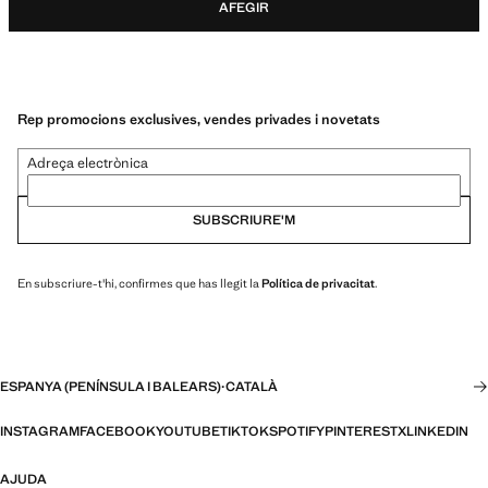
AFEGIR
Rep promocions exclusives, vendes privades i novetats
Adreça electrònica
SUBSCRIURE'M
En subscriure-t'hi, confirmes que has llegit la
Política de privacitat
.
ESPANYA (PENÍNSULA I BALEARS)
·
CATALÀ
INSTAGRAM
FACEBOOK
YOUTUBE
TIKTOK
SPOTIFY
PINTEREST
X
LINKEDIN
AJUDA