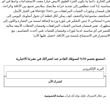
في الخارج. دائما ما يكون الجزء العلوي الأبيض خيارا متعدد الاستخدامات وأنيقا في أي
مناسبة. إذا كنت تتطلعين إلى تجديد خزانة ملابسك بملابس تجمع بين الأناقة والراحة ،
فإن قمصان وبلوزات الفتيات المراهقات من Mango Teen هي الخيار الأمثل.
استكشف مجموعتنا واكتشف كيف يمكن لكل قطعة أن تحول أسلوبك اليومي إلى
شيء استثنائي. لا تنس التفكير في بلوزة وردية لإضافة لمسة من النضارة واللون إلى
مظهرك. تعتبر قمصان فساتين الفتيات المراهقات وقمصان الحفلات الأنيقة مثالية
للتميز في أي مناسبة. لدينا بلوزات وقمصان للفتيات تلبي أحدث التصاميم ، مع
الاستمرار في الاستمتاع بلمسة من الأناقة. احصل عليها الآن!
-استمتع بخصم 10% لتسوقك القادم عند اشتراكك في نشرتنا الاخبارية
البريد الإلكتروني
اشترك الأن
من خلال الاشتراك، فإنك تؤكد أنك قرأت
سياسة الخصوصية
.