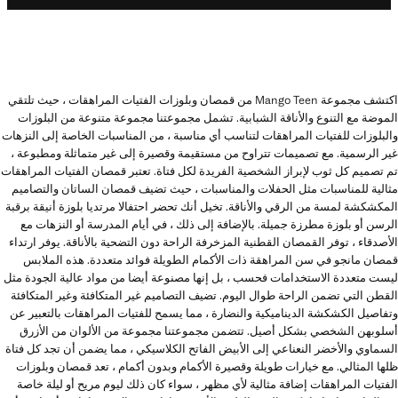
اكتشف مجموعة Mango Teen من قمصان وبلوزات الفتيات المراهقات ، حيث تلتقي
الموضة مع التنوع والأناقة الشبابية. تشمل مجموعتنا مجموعة متنوعة من البلوزات
والبلوزات للفتيات المراهقات لتناسب أي مناسبة ، من المناسبات الخاصة إلى النزهات
غير الرسمية. مع تصميمات تتراوح من مستقيمة وقصيرة إلى غير متماثلة ومطبوعة ،
تم تصميم كل ثوب لإبراز الشخصية الفريدة لكل فتاة. تعتبر قمصان الفتيات المراهقات
مثالية للمناسبات مثل الحفلات والمناسبات ، حيث تضيف قمصان الساتان والتصاميم
المكشكشة لمسة من الرقي والأناقة. تخيل أنك تحضر احتفالا مرتديا بلوزة أنيقة برقبة
الرسن أو بلوزة مطرزة جميلة. بالإضافة إلى ذلك ، في أيام المدرسة أو النزهات مع
الأصدقاء ، توفر القمصان القطنية المزخرفة الراحة دون التضحية بالأناقة. يوفر ارتداء
قمصان مانجو في سن المراهقة ذات الأكمام الطويلة فوائد متعددة. هذه الملابس
ليست متعددة الاستخدامات فحسب ، بل إنها مصنوعة أيضا من مواد عالية الجودة مثل
القطن التي تضمن الراحة طوال اليوم. تضيف التصاميم غير المتكافئة وغير المتكافئة
وتفاصيل الكشكشة الديناميكية والنضارة ، مما يسمح للفتيات المراهقات بالتعبير عن
أسلوبهن الشخصي بشكل أصيل. تتضمن مجموعتنا مجموعة من الألوان من الأزرق
السماوي والأخضر النعناعي إلى الأبيض الفاتح الكلاسيكي ، مما يضمن أن تجد كل فتاة
ظلها المثالي. مع خيارات طويلة وقصيرة الأكمام وبدون أكمام ، تعد قمصان وبلوزات
الفتيات المراهقات إضافة مثالية لأي مظهر ، سواء كان ذلك ليوم مريح أو ليلة خاصة