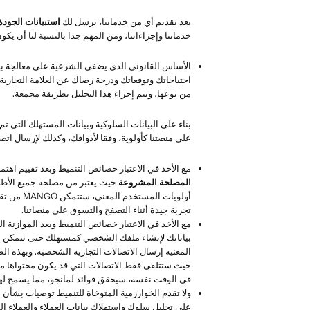
بعد تقديم أي من خدماتنا، نرسل لك
استبيانات الجود
خدماتنا وإجراءاتنا، ومن المهم جدا بالنسبة لنا أن يكون
الأساس القانوني الذي يضفي الشرعية على معالجة بي
احتياجاتك وتوقعاتك ودرجة رضاك عن العلامة التجاري
من نوعها، ويتم إجراء هذا التحليل بطريقة مجمعة.
بناء على البيانات السلوكية وبيانات المستهلك التي
على منصتنا كأولوية، وفقا لأذواقك، وكذلك لإرسال ات
مع الأخذ في الاعتبار خصائص التنميط وبعد تقييم اه
المصلحة المشروعة
حيث يعتبر من مصلحة جميع الأطرا
تجربة جيدة أثناء التصفح والتسوق على منصاتنا.
مع الأخذ في الاعتبار خصائص التنميط وبعد الموازن
بياناتك لإنشاء ملفك الشخصي كمستهلك حتى تتمكن من 
المعنية إرسال الاتصالات التجارية الشخصية. وبهذه ا
حيث ستتلقى فقط الاتصالات التي قد يكون محتواها موض
في الوقت نفسه، سيحقق فوائد لمانجو، مما يسمح لها 
ولا تقدم الخوارزمية المتوخاة للتنميط توصيات بشأن ا
على تحليل سلوك واستهلاك بيانات العملاء والعملاء 