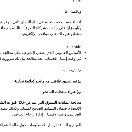
</ul>
وبالمثل، فإن
إنشاء حساب كمستخدم في تلك البلدان التي يتوفر في
و/أو مزايا على خدمات شركاء الطرف الثالث، بالإضافة
ستعلن عن ذلك على مواقعها الإلكترونية.
<ul><ul>
الأساس القانوني الذي يضفي الشرعية على معالجة بي
في وقت إنشاء الحساب. تعد معالجة بياناتك ضرورية ل
</ul></ul>
ج) قم بتعيين علاقتك مع مانجو كعلامة تجارية
ب) شراء منتجات المانجو
معالجة عمليات التسوق التي تتم من خلال قنوات الشراء
الاقتضاء، ضمان التسليم الصحيح لطلبك، وكذلك تنفيذ أي 
الضريبي، وعند الاقتضاء، إدارة إرجاع العناصر.
للقيام بذلك، قد نرسل لك معلومات حول حالة الشراء ع