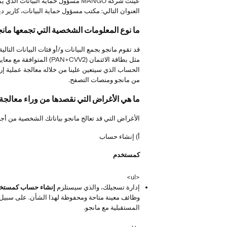
عيّنت شركة MANGO مسؤول حماية البيانات الذي يمكنك الاتصال به و/أو إثارة أي مشكلة تتعلق بمعالجة بياناتك الشخصية عن طريق إرسال بريد إلكتروني إلى
العنوان التالي: مكتب مسؤول حماية البيانات، كارير ديلز ميركادرز 9-11 (Polígono Industrial Riera Caldes)، 08184 بالاو سوليتا إي 
ما نوع المعلومات الشخصية التي تجمعها مانج
من مانجو ومنصات التصفح.
ما هي الأغراض التي نقصدها من وراء معالجة ب
الأغراض التي قد تعالج مانجو بياناتك الشخصية من أجل
أ) إنشاء حساب
كمستخدم
<ul>
إدارة تسجيلك، والذي سيستلزم
إنشاء حساب كمستخدم لد
وظائف معينة متاحة ومحفوظة لهذا الشأن. على سبيل 
المستقبلية مع مانجو.