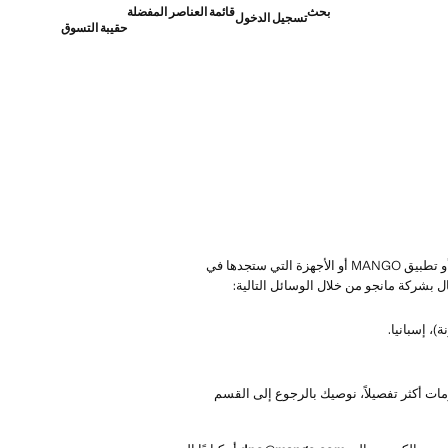
بحث
قائمة العناصر المفضلة
تسجيل الدخول
حقيبة التسوق
إن الطرف المسؤول عن معالجة البيانات الشخصية التي يتم جمعها ومعالجتها على منصاتنا (المقصود بالمنصات استخدام الموقع الإلكتروني أو تطبيق MANGO أو الأجهزة التي ستجدها في
 بشركة مانجو من خلال الوسائل التالية:
شركات التابعة لها. للحصول على معلومات أكثر تفصيلاً، نوصيك بالرجوع إلى القسم