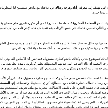
ة التي تهدف إلى معرفة رأيك ودرجة رضاك
عن علاقتك مع مانجو. ستسمح لنا المعلومات 
 لدينا خبرة.
اناتك هو
المصلحة المشروعة.
مصلحتنا المشروعة هي أن نكون قادرين على ضمان بقاء 
ة، وبالتالي تحسين خدماتنا في جميع الأوقات. يتم تنفيذ كل هذه الإجراءات من أجل 
 تم جمعها من خلال تصفحك وتفاعلاتك مع العلامة التجارية وتلك المستمدة من سجل الش
صالات تجارية تتكيف مع ملفك الشخصي طالما أنك منحتنا موافقتك لهذا الغرض.
تماماتك كموضوع متأثر، وكذلك مانجو كطرف مسؤول، فقد تقرر أن الأساس القانوني الذ
ف المعنية أن تلك العناصر التي قد تهم المستهلك تظهر كأولوية. وبهذه الطريقة، من 
ة المقابلة لمصالحك كشخص معني متأثر، وكذلك مانجو كطرف مسؤول، فقد تقرر أن الأ
إرسال اتصالات تجارية تتكيف مع المصالح، أذواق المستهلك وتفضيلاته، إنها
المصلحة
لطريقة، فإن حقيقة القدرة على تكييف الاتصالات التجارية مع ملف تعريف المستخدم ست
ع اهتمامك، وتجنب إرسال الاتصالات العامة التي قد تكون مفرطة أو غير جذابة للأطراف
بإجراء اتصالات تجارية أكثر فعالية تفضل اكتساب عملاء جدد وولاء أولئك الذين لديه
لإجراءات التي يتعين اتخاذها (سواء على مستوى القطاع أو على المستوى الفردي)، كما أ
المهمين لمعرفة اهتماماتهم وأذواقهم وتفضيلاتهم، مع استنتاج سلوك الطرف المعني في