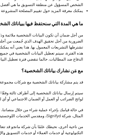
الشخص المسؤول عن منطقة التسويق ما هي أفضل استر
يمكنك معرفة المزيد حول تقييم المصلحة المشروعة ع
ما هي المدة التي سنحتفظ فيها ببياناتك الش
من أجل ضمان أن تكون البيانات الشخصية ملائمة وذا
الضرورية من أجل تحقيق الهدف الذي جُمعت من أجله، 
تشترطها التشريعات المعمول بها. هذا يعني أنه يمكنك
هذه الفترة، سيتم تعطيل البيانات الشخصية في جميع 
الدفاع ضد المطالبات. حالما تنقضي فترة تعطيل البيانات
مع مَن نشارك بياناتك الشخصية؟
قد يتم مشاركة بياناتك الشخصية مع شركات مجموعة ما
سيتم إرسال بياناتك الشخصية إلى أطراف ثالثة وفقًا لل
لوائح الضرائب أو العمل أو الضمان الاجتماعي أو أي لو
في حالة قيامك بإجراء عملية شراء من خلال منصاتنا، 
المثال، شركة Signifyd، ومقدمي الخدمات اللوجستية، ومقدمي خدمات النقل وتسليم البضائع. هذه الاتصالات ضرورية للغاية لضمان تسليم طلبك.
من ناحية أخرى، نحيطك علمًا بأن شركة مانجو قد تتعاق
التكنولوجية أو خدمات العملاء أو خدمات التسويق والإ