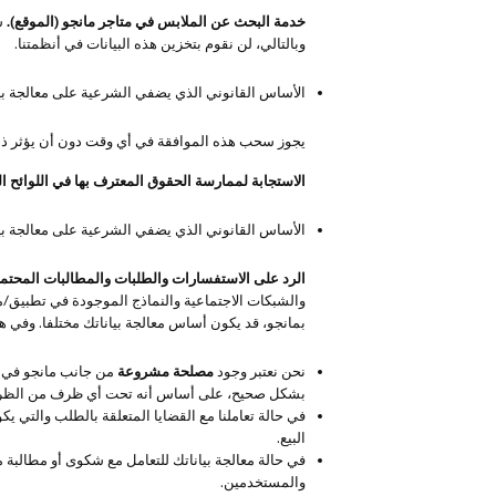
خدمة البحث عن الملابس في متاجر مانجو (الموقع).
ست
وبالتالي، لن نقوم بتخزين هذه البيانات في أنظمتنا.
الأساس القانوني الذي يضفي الشرعية على معالجة بي
يجوز سحب هذه الموافقة في أي وقت دون أن يؤثر ذلك 
الاستجابة لممارسة الحقوق المعترف بها في اللوائح ال
الأساس القانوني الذي يضفي الشرعية على معالجة بي
الرد على الاستفسارات والطلبات والمطالبات المحتملة
والشبكات الاجتماعية والنماذج الموجودة في تطبيق/م
بمانجو، قد يكون أساس معالجة بياناتك مختلفا. وفي هذ
نحن نعتبر وجود
مصلحة مشروعة
من جانب مانجو في إعط
بشكل صحيح، على أساس أنه تحت أي ظرف من الظروف، ل
في حالة تعاملنا مع القضايا المتعلقة بالطلب والتي ي
البيع.
في حالة معالجة بياناتك للتعامل مع شكوى أو مطالبة م
والمستخدمين.