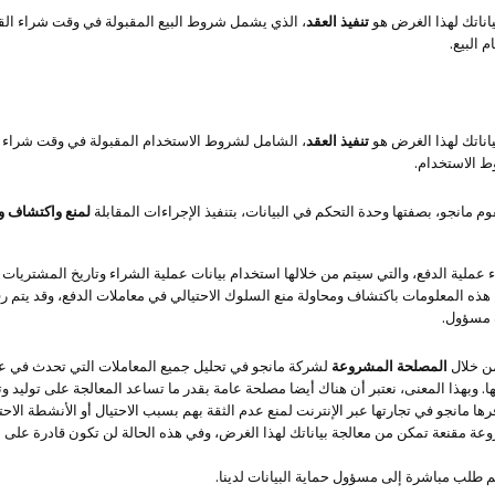
اناتك لهذا الغرض هو
تنفيذ العقد
، الذي يشمل شروط البيع المقبولة في وقت شراء القطع
البيع.
اناتك لهذا الغرض هو
تنفيذ العقد
، الشامل لشروط الاستخدام المقبولة في وقت شراء ال
ط الاستخدام.
م مانجو، بصفتها وحدة التحكم في البيانات، بتنفيذ الإجراءات المقابلة
لمنع واكتشاف وم
اء عملية الدفع، والتي سيتم من خلالها استخدام بيانات عملية الشراء وتاريخ المشتري
لنا هذه المعلومات باكتشاف ومحاولة منع السلوك الاحتيالي في معاملات الدفع، وقد يت
ف مسؤول.
من خلال
المصلحة المشروعة
لشركة مانجو في تحليل جميع المعاملات التي تحدث في عمل
ا. وبهذا المعنى، نعتبر أن هناك أيضا مصلحة عامة بقدر ما تساعد المعالجة على توليد
ها مانجو في تجارتها عبر الإنترنت لمنع عدم الثقة بهم بسبب الاحتيال أو الأنشطة الاحتي
وعة مقنعة تمكن من معالجة بياناتك لهذا الغرض، وفي هذه الحالة لن تكون قادرة على ا
 طلب مباشرة إلى مسؤول حماية البيانات لدينا.