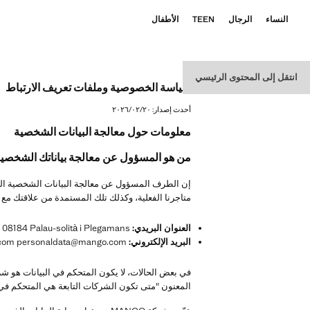
النساء
الرجال
TEEN
الأطفال
انتقل إلى المحتوى الرئيسي
سياسة الخصوصية وملفات تعريف الارتباط
أحدث إصدار:
٢٠‏/٠٢‏/٢٠٢٦
معلومات حول معالجة البيانات الشخصية
من هو المسؤول عن معالجة بياناتك الشخصي
متاجرنا الفعلية، وكذلك تلك المستمدة من علاقتك مع MANGO)، هو
العنوان البريدي:
Atención al Cliente, Via Augusta, 10 (Polígono Industrial Riera Caldes), 08184 Palau-solità i Plegamans (برشلونة)، إسبانيا.
البريد الإلكتروني:
personaldata@mango.com personaldata@mango.com personaldata@mango.com
المعنون "متى تكون الشركات التابعة هي المتحكم في ا