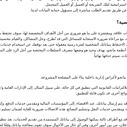
اتيجية لتلك الشريحة أو العميل أو العميل المحتمل.
ن طريق تقديم الطلب مباشرة إلى مسؤول حماية البيانات لدينا.
خصية؟
ت علاقة، ومقتصرة على ما هو ضروري من أجل الأهداف المخصصة لها، سوف تحتفظ مانج
مع مراعاة ضرورة الاستجابة للمسائل التي قد تُطرح، وحل المشاكل، والقيام بتحسينات
 الاحتفاظ ببياناتك الشخصية لفترة زمنية معقولة حتى بعد توقفك عن استخدام خدمات ما
أنظمة مانجو، بهدف وحيد هو وضعها بتصرف السلطات المختصة من أجل الرد على المسؤو
، سيتم حذفها نهائياً.
نجو لأغراض إدارية داخلية بناءً على المصلحة المشروعة.
التزامات القانونية التي تنطبق في كل حالة، على سبيل المثال، إلى الإدارات العامة و/
ائح أخرى, قد تكون قابلة للتطبيق.
قد يتم إرسال بياناتك، عند الاقتضاء، إلى المؤسسات المالية ومقدمي خدمات الدفع، وك
د مع أطراف ثالثة يمكنها الوصول إلى بياناتك المستمدة من تقديم الخدمات، بعد تنظيم ع
علان، من بين أمور أخرى، وفي أي حال من الأحوال سوف تقوم بمعالجة بياناتك وفقًا لتعل