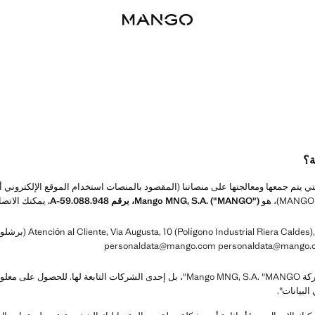
ة؟
Mango MNG, S.A. ("MANGO")، برقم A-59.088.948.
يمكنك الاتصال
في بعض الحالات، لا يكون المتحكم في البيانات هو شركة Mango MNG, S.A. "MANGO"، بل إحدى ال
لبيانات".