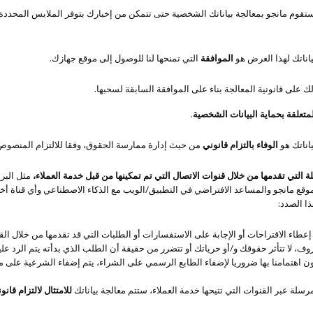
قوم مانجو بمعالجة بياناتك الشخصية حتى تتمكن من إخبارك بتوفر الملابس المحددة ف
اناتك لهذا الغرض هو
الموافقة
التي تمنحها لنا للوصول إلى موقع جهازك.
على قانونية المعالجة بناء على الموافقة السابقة لسحبها.
متعلقة بحماية البيانات الشخصية
.
اناتك هو
الوفاء بالتزام قانوني
من حيث إدارة ممارسة الحقوق، وفقا للالتزام المنصوص عل
 التي تقدمها من خلال قنوات الاتصال التي تم تمكينها من قبل خدمة العملاء،
مثل البري
وقع مانجو والمساعد الافتراضي في التطبيق/الويب مع الذكاء الاصطناعي وأي قناة أ
ا الصدد:
اء الاقتراحات أو الإجابة على الاستفسارات أو الطلبات التي قد تقدمها من خلال القنو
ا تتأثر حقوقك و/أو حرياتك أو تتضرر من حقيقة أن الطلب الذي بدأته يتم الرد علي
كون اهتمامنا بها ضروريا لإضفاء الطابع الرسمي على الشراء، يتم إضفاء الشرعية على م
رسلة عبر القنوات التي تتيحها خدمة العملاء، ستتم معالجة بياناتك
للامتثال لالتزام قانو