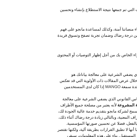
التي تم جمعها نتيجة الاستطلاع بإنشاء وتحسين
منصاتنا آمنة، وكذلك لمساعدة مانجو على فهم
تحسين درجة رضاك وضمان تجربة تصفح وتسوق فريدة
راء الخاص بك من أجل إظهار التوصيات أو المحتوى
ي يضفي الشرعية على معالجة بياناتك هو
خلال عرض المقالات ذات الأولوية التي قد تعكس
أولويات المستخدم المعني، ستتمكن MANGO من تقديم خدمة عالية الجودة وستكون تجربة المستخدم أكثر إيجابية، بينما ستكون بدورها فائدة سمعة MANGO إذا كان لدى المستخدمين
ساس القانوني الذي يضفي الشرعية على معالجة
 المشروعة
لأنه يعتبر من مصلحة جميع الأطراف
سمح لشركة مانجو بتقديم خدمة عالية الجودة لك،
 المعنية، وبالتالي زيادة درجة رضاك أثناء ذلك،
م بالفعل، فضلا عن تحسين صورتها المؤسسية.
نها لا تطبق القرارات بطريقة آلية، ولكنها تقتصر
 المستقبل. بناء على هذه المعلومات، سيقرر