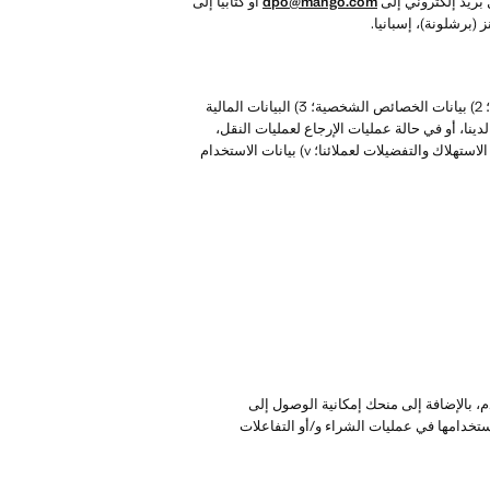
dpo@mango.com
أو كتابيًا إلى
قد تقوم مانجو بجمع البيانات و/أو فئات البيانات التالية مباشرةً من علاقتك واستخدامك لخدماتنا، وبشكل أساسي: 1) بيانات التعريف والاتصال؛ 2) بيانات الخصائص الشخصية؛ 3) البيانات المالية
ك بشراء أي من القطع لدينا، أو في حالة عمليات الإرجاع لعمليات النقل،
الحساب الذي سيتعين علينا من خلاله معالجة عملية إرجاع المشتريات الخاصة بك؛ 4) البيانات التي تمت ملاحظتها عند شراء منتجاتنا وعادات الاستهلاك والتفضيلات لعملائنا؛ v) بيانات الاستخدام
 بالإضافة إلى منحك إمكانية الوصول إلى
خدامها في عمليات الشراء و/أو التفاعلات