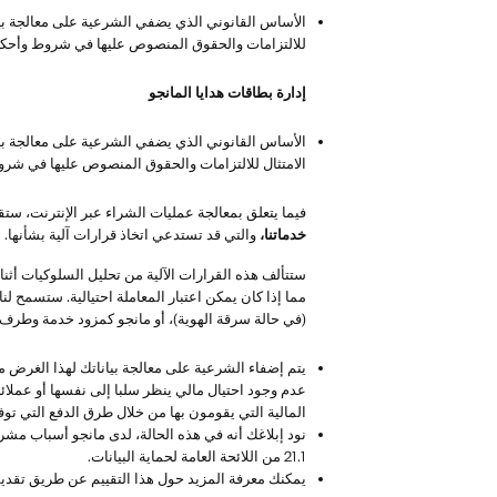
الأساس القانوني الذي يضفي الشرعية على معالجة بي
للالتزامات والحقوق المنصوص عليها في شروط وأحكام 
إدارة بطاقات هدايا المانجو
الأساس القانوني الذي يضفي الشرعية على معالجة بي
الامتثال للالتزامات والحقوق المنصوص عليها في شرو
فيما يتعلق بمعالجة عمليات الشراء عبر الإنترنت، ستقو
خدماتنا،
والتي قد تستدعي اتخاذ قرارات آلية بشأنها.
ستتألف هذه القرارات الآلية من تحليل السلوكيات أثن
مما إذا كان يمكن اعتبار المعاملة احتيالية. ستسمح 
(في حالة سرقة الهوية)، أو مانجو كمزود خدمة وطر
يتم إضفاء الشرعية على معالجة بياناتك لهذا الغرض 
عدم وجود احتيال مالي ينظر سلبا إلى نفسها أو عملائه
المالية التي يقومون بها من خلال طرق الدفع التي توفر
نود إبلاغك أنه في هذه الحالة، لدى مانجو أسباب مشر
21.1 من اللائحة العامة لحماية البيانات.
يمكنك معرفة المزيد حول هذا التقييم عن طريق تقديم