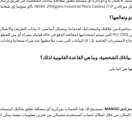
بليغامانز (برشلونة)، إسبانيا.
و وتعالجها؟
مثل بطاقة الائتمان (PAN+CVV2) المتوافقة مع معايير PCI DSS التي سيتم استخدامها لمعالجة الدفع في حالة قيام
ياناتك الشخصية، وما هي القاعدة القانونية لذلك؟
ها هي كما يلي:
ى MANGO
. سيسمح لك هذا الحساب بمركزية أي مشكلة تتعلق بحالتك كمستخدم،
المثال، من خلال امتلاك حساب كمستخدم ستتمكن من تخزين معلومات معينة يمكن است