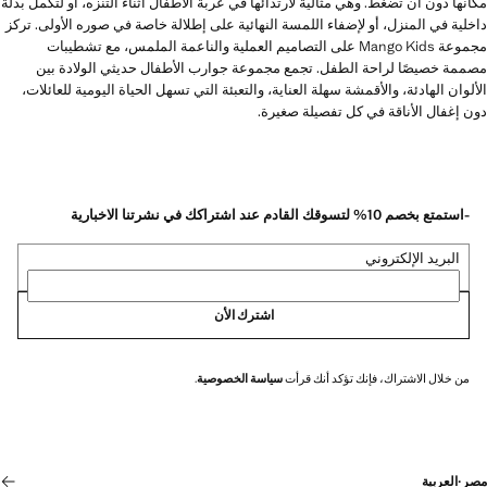
مكانها دون أن تضغط. وهي مثالية لارتدائها في عربة الأطفال أثناء التنزه، أو لتكمل بدلة
داخلية في المنزل، أو لإضفاء اللمسة النهائية على إطلالة خاصة في صوره الأولى. تركز
مجموعة Mango Kids على التصاميم العملية والناعمة الملمس، مع تشطيبات
مصممة خصيصًا لراحة الطفل. تجمع مجموعة جوارب الأطفال حديثي الولادة بين
الألوان الهادئة، والأقمشة سهلة العناية، والتعبئة التي تسهل الحياة اليومية للعائلات،
دون إغفال الأناقة في كل تفصيلة صغيرة.
-استمتع بخصم 10% لتسوقك القادم عند اشتراكك في نشرتنا الاخبارية
البريد الإلكتروني
اشترك الأن
من خلال الاشتراك، فإنك تؤكد أنك قرأت
سياسة الخصوصية
.
مصر
·
العربية