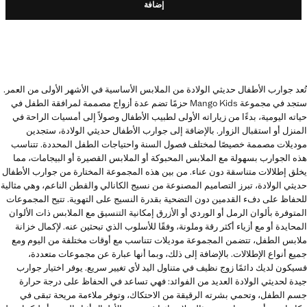
إضافة
تُعد جوارب الأطفال حديثي الولادة من الملابس الأساسية في الأشهر الأولى من العمر.
ستجد في مجموعة Mango Kids حزمًا تضم عدة أزواج مصممة لمرافقة الطفل في
حياته اليومية، بدءًا من زياراته الأولى لطبيب الأطفال وصولاً إلى أمسيات الراحة في
المنزل أو استقبال الزوار. بالإضافة إلى جوارب الأطفال حديثي الولادة، ستجدين
موديلات مصممة خصيصًا لمختلف فصول السنة واحتياجات الطفل المحددة. تتناسب
هذه الجوارب بسهولة مع الملابس المحبوكة أو الملابس القصيرة أو البيجامات، مما
يخلق إطلالات متناسقة دون عناء. من بين هذه المجموعة المختارة من جوارب الأطفال
حديثي الولادة، تبرز التصاميم المصنوعة من نسيج الكانالي والقطن الناعم، وهي مثالية
للحفاظ على دفء القدمين دون التضحية بقدرة النسيج على التهوية. تتيح المجموعات
المتوفرة بألوان الرمل أو الوردي أو الأزرق إمكانية التنسيق مع الملابس ذات الألوان
المحايدة أو مع أزياء أكثر رقة وملونة، وفقًا للأسلوب الذي تبحثين عنه. لإكمال خزانة
ملابس الطفل، تتضمن المجموعة موديلات تتناسب مع أوقات مختلفة من اليوم ومع
جميع أنواع الإطلالات. بالإضافة إلى ذلك، وبما أنها عبارة عن مجموعات متعددة،
فسيكون لديك دائمًا زوج نظيف في متناول اليد لأي تغيير سريع. يوفر اختيار جوارب
جيدة لحديثي الولادة العديد من الفوائد: فهي تساعد في الحفاظ على درجة حرارة
جسم الطفل، وتحمي بشرته الرقيقة من الاحتكاك، وتوفر ملاءمة مريحة تبقى في