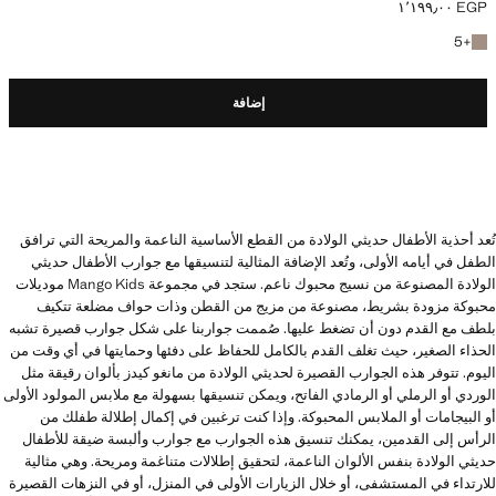
EGP ١٬١٩٩٫٠٠
السعر الحالي [EGP ١٬١٩٩٫٠٠ ]
+5 المزيد من الألوان
5
+
إضافة
تُعد أحذية الأطفال حديثي الولادة من القطع الأساسية الناعمة والمريحة التي ترافق
الطفل في أيامه الأولى، وتُعد الإضافة المثالية لتنسيقها مع جوارب الأطفال حديثي
الولادة المصنوعة من نسيج محبوك ناعم. ستجد في مجموعة Mango Kids موديلات
محبوكة مزودة بشريط، مصنوعة من مزيج من القطن وذات حواف مضلعة تتكيف
بلطف مع القدم دون أن تضغط عليها. صُممت جواربنا على شكل جوارب قصيرة تشبه
الحذاء الصغير، حيث تغلف القدم بالكامل للحفاظ على دفئها وحمايتها في أي وقت من
اليوم. تتوفر هذه الجوارب القصيرة لحديثي الولادة من مانغو كيدز بألوان رقيقة مثل
الوردي أو الرملي أو الرمادي الفاتح، ويمكن تنسيقها بسهولة مع ملابس المولود الأولى
أو البيجامات أو الملابس المحبوكة. وإذا كنت ترغبين في إكمال إطلالة طفلك من
الرأس إلى القدمين، يمكنك تنسيق هذه الجوارب مع جوارب وألبسة ضيقة للأطفال
حديثي الولادة بنفس الألوان الناعمة، لتحقيق إطلالات متناغمة ومريحة. وهي مثالية
للارتداء في المستشفى، أو خلال الزيارات الأولى في المنزل، أو في النزهات القصيرة