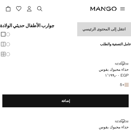
جوارب الأطفال حديثي الولادة
انتقل إلى المحتوى الرئيسي
تغيير 
عرض
عامل التصفية والطلب
عرض
عرض
حذاء محبوك بقوس
NEW NOW
حذاء محبوك بقوس
EGP ١٬١٩٩٫٠٠
السعر الحالي [EGP ١٬١٩٩٫٠٠ ]
+5 المزيد من الألوان
5
+
إضافة
حذاء محبوك بقوس
NEW NOW
حذاء محبوك بقوس