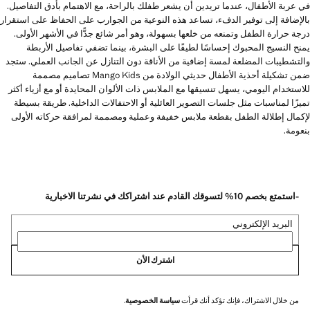
في عربة الأطفال، عندما تريدين أن يشعر طفلك بالراحة، مع الاهتمام بأدق التفاصيل.
بالإضافة إلى توفير الدفء، تساعد هذه النوعية من الجوارب على الحفاظ على استقرار
درجة حرارة الطفل وتمنعه من خلعها بسهولة، وهو أمر شائع جدًّا في الأشهر الأولى.
يمنح النسيج المحبوك إحساسًا لطيفًا على البشرة، بينما تضفي تفاصيل الأربطة
والتشطيبات المضلعة لمسة إضافية من الأناقة دون التنازل عن الجانب العملي. ستجد
ضمن تشكيلة أحذية الأطفال حديثي الولادة من Mango Kids تصاميم مصممة
للاستخدام اليومي، يسهل تنسيقها مع الملابس ذات الألوان المحايدة أو مع أزياء أكثر
تميزًا لمناسبات مثل جلسات التصوير العائلية أو الاحتفالات الداخلية. طريقة بسيطة
لإكمال إطلالة الطفل بقطعة ملابس خفيفة وعملية ومصممة لمرافقة حركاته الأولى
بنعومة.
-استمتع بخصم 10% لتسوقك القادم عند اشتراكك في نشرتنا الاخبارية
البريد الإلكتروني
اشترك الأن
من خلال الاشتراك، فإنك تؤكد أنك قرأت
سياسة الخصوصية
.