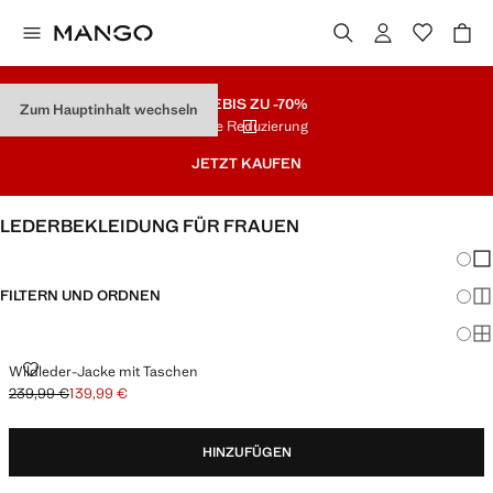
SALE
BIS ZU -70%
Zum Hauptinhalt wechseln
Letzte Reduzierung
JETZT KAUFEN
LEDERBEKLEIDUNG FÜR FRAUEN
Änder
Wen
FILTERN UND ORDNEN
Meh
Ma
WILDLEDER-JACKE MIT TASCHEN
Wildleder-Jacke mit Taschen
239,99 €
139,99 €
Ausgangspreis durchgestrichen [239,99 € ]
Aktueller Preis [139,99 € ]
HINZUFÜGEN