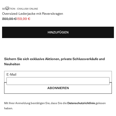
OVERSIZED-LEDERJACKE MIT REVERSKRAGEN
SELECTION - EXKLUSIV ONLINE
Oversized-Lederjacke mit Reverskragen
359,99 €
159,99 €
Ausgangspreis durchgestrichen [359,99 € ]
Aktueller Preis [159,99 € ]
HINZUFÜGEN
Sichern Sie sich exklusive Aktionen, private Schlussverkäufe und
Neuheiten
E-Mail
ABONNIEREN
Mit Ihrer Anmeldung bestätigen Sie, dass Sie die
Datenschutzrichtlinie
gelesen
haben.