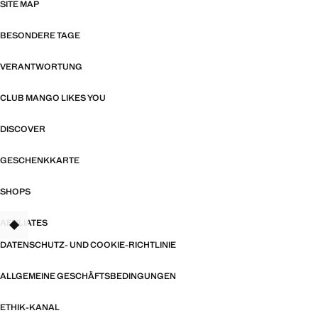
SITE MAP
BESONDERE TAGE
VERANTWORTUNG
CLUB MANGO LIKES YOU
DISCOVER
GESCHENKKARTE
SHOPS
AFFILIATES
TANT
DATENSCHUTZ- UND COOKIE-RICHTLINIE
ALLGEMEINE GESCHÄFTSBEDINGUNGEN
ETHIK-KANAL