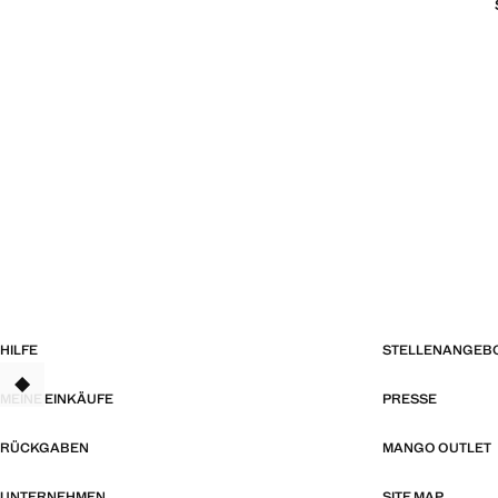
HILFE
STELLENANGEB
TANT
MEINE EINKÄUFE
PRESSE
RÜCKGABEN
MANGO OUTLET
UNTERNEHMEN
SITE MAP