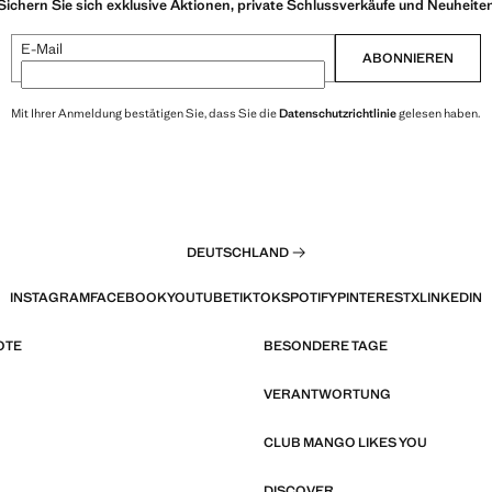
Sichern Sie sich exklusive Aktionen, private Schlussverkäufe und Neuheite
E-Mail
ABONNIEREN
Mit Ihrer Anmeldung bestätigen Sie, dass Sie die
Datenschutzrichtlinie
gelesen haben.
DEUTSCHLAND
INSTAGRAM
FACEBOOK
YOUTUBE
TIKTOK
SPOTIFY
PINTEREST
X
LINKEDIN
OTE
BESONDERE TAGE
VERANTWORTUNG
CLUB MANGO LIKES YOU
DISCOVER