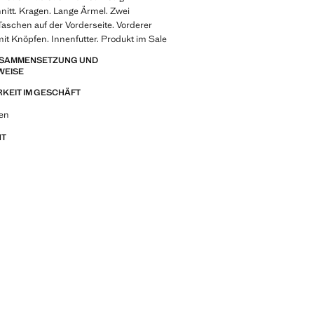
nitt. Kragen. Lange Ärmel. Zwei
Taschen auf der Vorderseite. Vorderer
it Knöpfen. Innenfutter. Produkt im Sale
ZUSAMMENSETZUNG UND
WEISE
KEIT IM GESCHÄFT
 Looks, Kleidungsstücken und Trends
een
NT