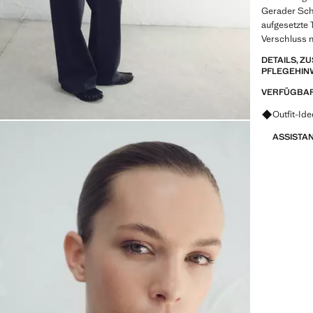
Gerader Sch
aufgesetzte 
Verschluss m
DETAILS, 
PFLEGEHIN
VERFÜGBAR
Fragen zu
Outfit-Id
ASSISTA