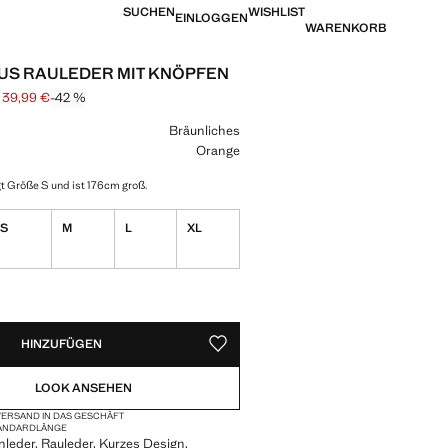
SUCHEN
WISHLIST
EINLOGGEN
WARENKORB
US RAULEDER MIT KNÖPFEN
139,99 €
-42 %
is durchgestrichen [239,99 € ]
is [139,99 € ]
eine Farbe
Bräunliches
Orange
t Größe S und ist 176cm groß.
S
M
L
XL
VERFÜGBAR!
IG. ICH WILL ES!
HINZUFÜGEN
ALS FAVORIT SPEICHERN
LOOK ANSEHEN
ERSAND IN DAS GESCHÄFT
ANDARDLÄNGE
leder. Rauleder. Kurzes Design.