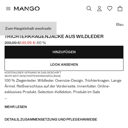
Wählen Sie eine Farbe
Blau
Zum Hauptinhalt wechseln
SELECTION / EXKLUSIV ONLINE
TRICHTERKRAGENJACKE AUS WILDLEDER
299,99 €
149,99 €
-50 %
Ausgangspreis durchgestrichen [299,99 € ]
Aktueller Preis [149,99 € ]
HINZUFÜGEN
LOOK ANSEHEN
KOSTENLOSER VERSAND IN DAS GESCHÄFT
SEHR WEIT GESCHNITTEN
STANDARDLÄNGE
100 % Ziegenleder. Wildleder. Oversize-Design. Trichterkragen. Lange
Ärmel. Reißverschluss auf der Vorderseite. Innenfutter. Online-
exklusives Produkt. Selection-Kollektion. Produkt im Sale
Eine Auswahl an eleganten Kleidungsstücken aus hochwertigen
MEHR LESEN
Stoffen, um eine feminine und moderne Garderobe für besondere
Anlässe zusammenzustellen,
DETAILS, ZUSAMMENSETZUNG UND PFLEGEHINWEISE