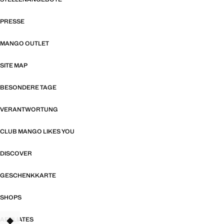
PRESSE
MANGO OUTLET
SITE MAP
BESONDERE TAGE
VERANTWORTUNG
CLUB MANGO LIKES YOU
DISCOVER
GESCHENKKARTE
SHOPS
AFFILIATES
TANT