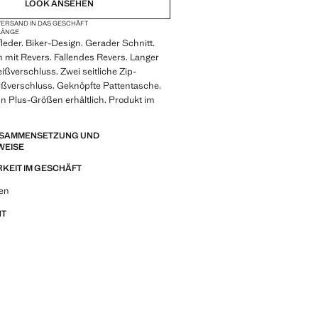
LOOK ANSEHEN
ERSAND IN DAS GESCHÄFT
LÄNGE
eder. Biker-Design. Gerader Schnitt.
mit Revers. Fallendes Revers. Langer
ißverschluss. Zwei seitliche Zip-
ißverschluss. Geknöpfte Pattentasche.
 In Plus-Größen erhältlich. Produkt im
ZUSAMMENSETZUNG UND
WEISE
KEIT IM GESCHÄFT
 Looks, Kleidungsstücken und Trends
een
NT