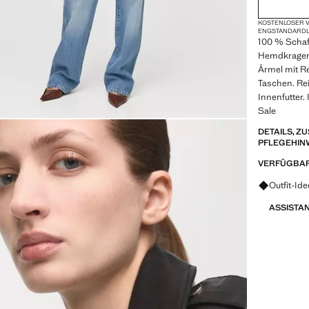
KOSTENLOSER V
ENG
STANDARD
100 % Schafl
Hemdkragen 
Ärmel mit Re
Taschen. Re
Innenfutter.
Sale
DETAILS, 
PFLEGEHIN
VERFÜGBAR
Fragen zu
Outfit-Id
ASSISTA