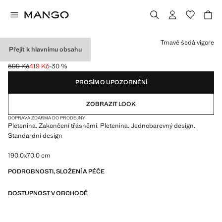
Vyberte barvu
Tmavě šedá vigore
Přejít k hlavnímu obsahu
ŠÁLA S TŘÁSNĚMI
599 Kč
419 Kč
-30 %
Původní cena přeškrtnutá [599 Kč ]
Aktuální cena [419 Kč ]
PROSÍM O UPOZORNĚNÍ
ZOBRAZIT LOOK
DOPRAVA ZDARMA DO PRODEJNY
Pletenina. Zakončení třásněmi. Pletenina. Jednobarevný design.
Standardní design
190.0x70.0 cm
PODROBNOSTI, SLOŽENÍ A PÉČE
DOSTUPNOST V OBCHODĚ