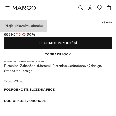
Vyberte barvu
Zelená
Přejít k hlavnímu obsahu
ŠÁLA S TŘÁSNĚMI
599 Kč
419 Kč
-30 %
Původní cena přeškrtnutá [599 Kč ]
Aktuální cena [419 Kč ]
PROSÍM O UPOZORNĚNÍ
ZOBRAZIT LOOK
DOPRAVA ZDARMA DO PRODEJNY
Pletenina. Zakončení třásněmi. Pletenina. Jednobarevný design.
Standardní design
190.0x70.0 cm
PODROBNOSTI, SLOŽENÍ A PÉČE
DOSTUPNOST V OBCHODĚ