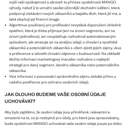
zvýší vaši spokojenost a zároveň to přinese společnosti MANGO
výhody, neboť jí to umožní zasílat účinnější obchodní sdělení, která
podporují získávání nových zákazníků a loajalitu těch, které již má, a
také zlepšují její firemní image.
Algoritmus používaný pro profilování nevydává doporučení ohledně
opatření, která je třeba přijmout (ani na úrovni segmentu, ani na
úrovni jednotlivce), ani neuplatňuje rozhodnutí automatizovaným
způsobem, ale omezuje se na analýzu údajů o chování a spotřebě
zákazníků a potenciálních zákazníků s cílem zjistit jejich zájmy, vkus
a preference a odvodit chování zájemce v budoucnosti. Na základě
těchto informací marketingový manažer rozhodne o nejlepší
strategii pro daný segment, daného zákazníka nebo potenciálního
zákazníka.
Více informací o posuzování oprávněného zájmu získáte přímo u
našeho pověřence pro ochranu osobních údajů.
JAK DLOUHO BUDEME VAŠE OSOBNÍ ÚDAJE
UCHOVÁVAT?
Aby bylo zajištěno, že osobní údaje jsou přiměřené, relevantní a
omezené na to, co je nezbytné pro účely, pro které jsou zpracovávány,
bude společnost MANGO uchovávat vaše osobní údaje pouze po dobu