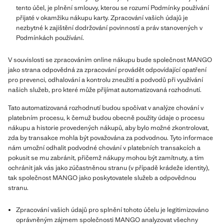
tento účel, je plnění smlouvy, kterou se rozumí Podmínky používání
přijaté v okamžiku nákupu karty. Zpracování vašich údajů je
nezbytné k zajištění dodržování povinností a práv stanovených v
Podmínkách používání.
V souvislosti se zpracováním online nákupu bude společnost MANGO
jako strana odpovědná za zpracování provádět odpovídající opatření
pro prevenci, odhalování a kontrolu zneužití a podvodů při využívání
našich služeb, pro které může přijímat automatizovaná rozhodnutí.
Tato automatizovaná rozhodnutí budou spočívat v analýze chování v
platebním procesu, k čemuž budou obecně použity údaje o procesu
nákupu a historie provedených nákupů, aby bylo možné zkontrolovat,
zda by transakce mohla být považována za podvodnou. Tyto informace
nám umožní odhalit podvodné chování v platebních transakcích a
pokusit se mu zabránit, přičemž nákupy mohou být zamítnuty, a tím
ochránit jak vás jako zúčastněnou stranu (v případě krádeže identity),
tak společnost MANGO jako poskytovatele služeb a odpovědnou
stranu.
Zpracování vašich údajů pro splnění tohoto účelu je legitimizováno
oprávněným zájmem společnosti MANGO analyzovat všechny