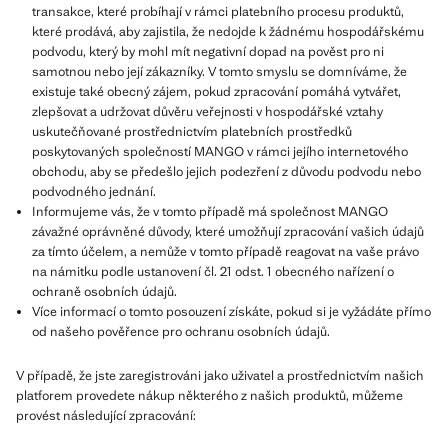
transakce, které probíhají v rámci platebního procesu produktů,
které prodává, aby zajistila, že nedojde k žádnému hospodářskému
podvodu, který by mohl mít negativní dopad na pověst pro ni
samotnou nebo její zákazníky. V tomto smyslu se domníváme, že
existuje také obecný zájem, pokud zpracování pomáhá vytvářet,
zlepšovat a udržovat důvěru veřejnosti v hospodářské vztahy
uskutečňované prostřednictvím platebních prostředků
poskytovaných společností MANGO v rámci jejího internetového
obchodu, aby se předešlo jejich podezření z důvodu podvodu nebo
podvodného jednání.
Informujeme vás, že v tomto případě má společnost MANGO
závažné oprávněné důvody, které umožňují zpracování vašich údajů
za tímto účelem, a nemůže v tomto případě reagovat na vaše právo
na námitku podle ustanovení čl. 21 odst. 1 obecného nařízení o
ochraně osobních údajů.
Více informací o tomto posouzení získáte, pokud si je vyžádáte přímo
od našeho pověřence pro ochranu osobních údajů.
V případě, že jste zaregistrováni jako uživatel a prostřednictvím našich
platforem provedete nákup některého z našich produktů, můžeme
provést následující zpracování: