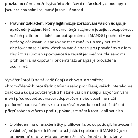
průzkumu nám umožní vytvářet a zlepšovat naše služby a postupy a
jsou pro nás velmi zajímavé jako zkušenosti.
Právním základem, který legitimizuje zpracování vašich údajů, je
oprávněný zájem.
Naším oprávněným zájmem je zajistit bezpečnost
našich platforem a také pomoci společnosti MANGO pochopit vaše
potřeby, očekávání a spokojenost se značkou, a tedy neustále
zlepšovat naše služby. Všechny tyto činnosti jsou prováděny s cílem
zlepšit vaši úroveň spokojenosti a zajistit jedinečnou zkušenost z
prohlížení a nakupování, přičemž tato analýza je prováděna
souhrnně.
Vytváření profilů na základě údajů o chování a spotřebě
shromážděných prostřednictvím vašeho prohlížení, vašich interakcí se
značkou a údajů odvozených z historie vašich nákupů, abychom vám
mohli přednostně zobrazovat doporučení nebo obsah na naší
platformě podle vašeho vkusu a také vám zasílat obchodní sdělení
přizpůsobená vašemu profilu, pokud jste nám k tomu dali souhlas.
S ohledem na charakteristiky profilování a po odpovídajícím zvážení
vašich zájmů jako dotčeného subjektu i společnosti MANGO jako
odpovědné strany bylo stanoveno, že právním základem, který