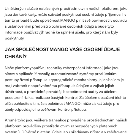
U některých služeb nabízených prostřednictvím našich platforem, jako
jsou dárkové karty, může uživatel poskytnout osobní údaje příjemce. I v
tomto případě bude společnost MANGO plnit své povinnosti v souladu
s ustanoveními předpisů o ochraně osobních údajů a bude tyto
informace používat výhradně ke splnění účelu, pro který nám byly
poskytnuty.
JAK SPOLEČNOST MANGO VAŠE OSOBNÍ ÚDAJE
CHRÁNÍ?
Naše platformy využívají techniky zabezpečení informací, jako jsou
síťové a aplikační firewally, automatizované systémy proti útokům,
postupy řízení přístupu a kryptografické mechanismy, jejichž cílem je
mají zabránit neoprávněnému přístupu k údajům a zajistit jejich
důvěrnost, a pravidelně provádějí bezpečnostní audity za účelem
posouzení rizik a realizace častých kontrol. Za účelem dosažení těchto
cílů souhlasíte s tím, že společnost MANGO může získat údaje pro
účely odpovídajícího ověřování kontrol přístupu.
Kromě toho jsou veškeré transakce prováděné prostřednictvím našich
platforem prováděny prostřednictvím zabezpečených platebních
systémů. Důvěrné platební údaje jsou předávány přímo a v zašifrované