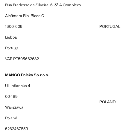
Rua Fradesso da Silveira, 6, 3º A Complexo
Alcântara Rio, Bloco C
1300-609
PORTUGAL
Lisboa
Portugal
VAT: PT503662682
MANGO Polska Sp.z.o.o.
Ul. Inflancka 4
00-189
POLAND
Warszawa
Poland
5262467859