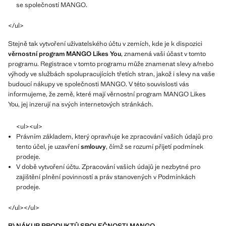
se společností MANGO.
</ul>
Stejně tak vytvoření uživatelského účtu v zemích, kde je k dispozici
věrnostní program MANGO Likes You
, znamená vaši účast v tomto
programu. Registrace v tomto programu může znamenat slevy a/nebo
výhody ve službách spolupracujících třetích stran, jakož i slevy na vaše
budoucí nákupy ve společnosti MANGO. V této souvislosti vás
informujeme, že země, které mají věrnostní program MANGO Likes
You, jej inzerují na svých internetových stránkách.
<ul><ul>
Právním základem, který opravňuje ke zpracování vašich údajů pro
tento účel, je uzavření
smlouvy
, čímž se rozumí přijetí podmínek
prodeje.
V době vytvoření účtu. Zpracování vašich údajů je nezbytné pro
zajištění plnění povinností a práv stanovených v Podmínkách
prodeje.
</ul></ul>
B) NÁKUP PRODUKTŮ SPOLEČNOSTI MANGO