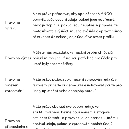
Máte právo požadovat, aby společnost MANGO
opravila vaše osobní údaje, pokud jsou nepřesné,
Právo na
nebo je doplnila, pokud jsou neúplné. V případě, že
opravu
máte uživatelský účet, musíte své údaje opravit přímo
přístupem do sekce „Moje údaje“ ve svém profilu.
Můžete nás požádat o vymazání osobních údajů,
Právo na výmaz
pokud mimo jiné již nejsou potřebné pro účely, pro
které byly shromážděny.
Právo na
Máte právo požádat o omezení zpracování údajů, v
omezení
takovém případě budeme údaje uchovávat pouze pro
zpracování
účely uplatnění nebo obhajoby nároků.
Máte právo obdržet své osobní údaje ve
strukturovaném, běžně používaném a strojově
čitelném formátu a právo na jejich přenos k jinému
Právo na
správci údajů, pokud je zpracování vašich údajů
přenositelnost