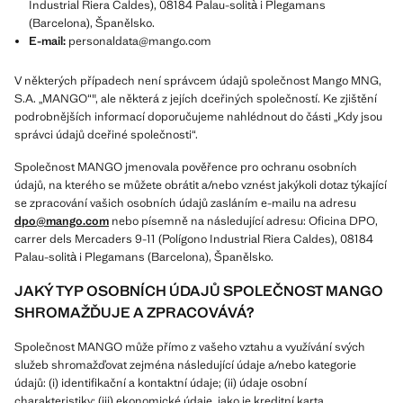
Industrial Riera Caldes), 08184 Palau-solità i Plegamans
(Barcelona), Španělsko.
E-mail:
personaldata@mango.com
V některých případech není správcem údajů společnost Mango MNG,
S.A. „MANGO“", ale některá z jejích dceřiných společností. Ke zjištění
podrobnějších informací doporučujeme nahlédnout do části „Kdy jsou
správci údajů dceřiné společnosti“.
Společnost MANGO jmenovala pověřence pro ochranu osobních
údajů, na kterého se můžete obrátit a/nebo vznést jakýkoli dotaz týkající
se zpracování vašich osobních údajů zasláním e-mailu na adresu
dpo@mango.com
nebo písemně na následující adresu: Oficina DPO,
carrer dels Mercaders 9-11 (Polígono Industrial Riera Caldes), 08184
Palau-solità i Plegamans (Barcelona), Španělsko.
JAKÝ TYP OSOBNÍCH ÚDAJŮ SPOLEČNOST MANGO
SHROMAŽĎUJE A ZPRACOVÁVÁ?
Společnost MANGO může přímo z vašeho vztahu a využívání svých
služeb shromažďovat zejména následující údaje a/nebo kategorie
údajů: (i) identifikační a kontaktní údaje; (ii) údaje osobní
charakteristiky; (iii) ekonomické údaje, jako je kreditní karta