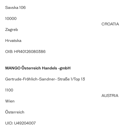
Savska 106
10000
CROATIA
Zagreb
Hrvatska
OIB: HR40126080386
MANGO Österreich Handels -gmbH
Gertrude-Fröhlich-Sandner- Straße 1/Top 13
1100
AUSTRIA
Wien
Österreich
UID: U49204007