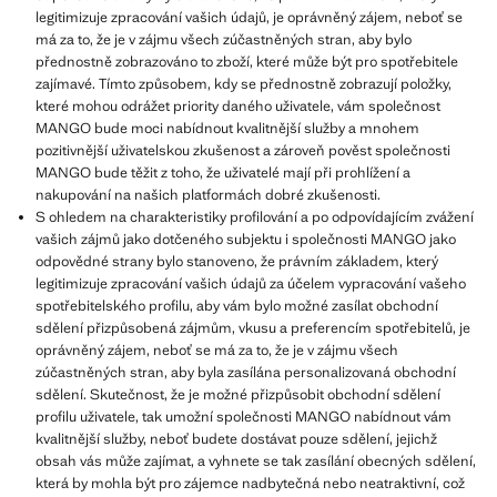
legitimizuje zpracování vašich údajů, je oprávněný zájem, neboť se
má za to, že je v zájmu všech zúčastněných stran, aby bylo
přednostně zobrazováno to zboží, které může být pro spotřebitele
zajímavé. Tímto způsobem, kdy se přednostně zobrazují položky,
které mohou odrážet priority daného uživatele, vám společnost
MANGO bude moci nabídnout kvalitnější služby a mnohem
pozitivnější uživatelskou zkušenost a zároveň pověst společnosti
MANGO bude těžit z toho, že uživatelé mají při prohlížení a
nakupování na našich platformách dobré zkušenosti.
S ohledem na charakteristiky profilování a po odpovídajícím zvážení
vašich zájmů jako dotčeného subjektu i společnosti MANGO jako
odpovědné strany bylo stanoveno, že právním základem, který
legitimizuje zpracování vašich údajů za účelem vypracování vašeho
spotřebitelského profilu, aby vám bylo možné zasílat obchodní
sdělení přizpůsobená zájmům, vkusu a preferencím spotřebitelů, je
oprávněný zájem, neboť se má za to, že je v zájmu všech
zúčastněných stran, aby byla zasílána personalizovaná obchodní
sdělení. Skutečnost, že je možné přizpůsobit obchodní sdělení
profilu uživatele, tak umožní společnosti MANGO nabídnout vám
kvalitnější služby, neboť budete dostávat pouze sdělení, jejichž
obsah vás může zajímat, a vyhnete se tak zasílání obecných sdělení,
která by mohla být pro zájemce nadbytečná nebo neatraktivní, což