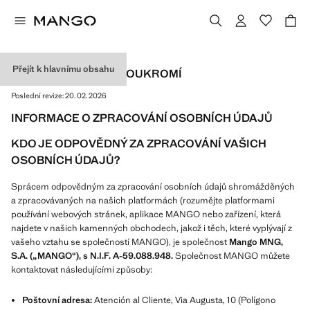
Přejít k hlavnímu obsahu
ZÁSADY OCHRANY SOUKROMÍ
Poslední revize:
20. 02. 2026
INFORMACE O ZPRACOVÁNÍ OSOBNÍCH ÚDAJŮ
KDO JE ODPOVĚDNÝ ZA ZPRACOVÁNÍ VAŠICH
OSOBNÍCH ÚDAJŮ?
Sprácem odpovědným za zpracování osobních údajů shromážděných
a zpracovávaných na našich platformách (rozumějte platformami
používání webových stránek, aplikace MANGO nebo zařízení, která
najdete v našich kamenných obchodech, jakož i těch, které vyplývají z
vašeho vztahu se společností MANGO), je společnost
Mango MNG,
S.A. („MANGO“), s N.I.F. A-59.088.948.
Společnost MANGO můžete
kontaktovat následujícími způsoby:
Poštovní adresa:
Atención al Cliente, Via Augusta, 10 (Polígono