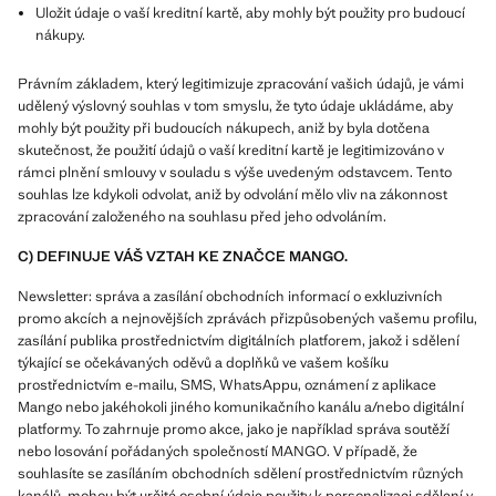
Uložit údaje o vaší kreditní kartě, aby mohly být použity pro budoucí
nákupy.
Právním základem, který legitimizuje zpracování vašich údajů, je vámi
udělený výslovný souhlas v tom smyslu, že tyto údaje ukládáme, aby
mohly být použity při budoucích nákupech, aniž by byla dotčena
skutečnost, že použití údajů o vaší kreditní kartě je legitimizováno v
rámci plnění smlouvy v souladu s výše uvedeným odstavcem. Tento
souhlas lze kdykoli odvolat, aniž by odvolání mělo vliv na zákonnost
zpracování založeného na souhlasu před jeho odvoláním.
C) DEFINUJE VÁŠ VZTAH KE ZNAČCE MANGO.
Newsletter: správa a zasílání obchodních informací o exkluzivních
promo akcích a nejnovějších zprávách přizpůsobených vašemu profilu,
zasílání publika prostřednictvím digitálních platforem, jakož i sdělení
týkající se očekávaných oděvů a doplňků ve vašem košíku
prostřednictvím e-mailu, SMS, WhatsAppu, oznámení z aplikace
Mango nebo jakéhokoli jiného komunikačního kanálu a/nebo digitální
platformy. To zahrnuje promo akce, jako je například správa soutěží
nebo losování pořádaných společností MANGO. V případě, že
souhlasíte se zasíláním obchodních sdělení prostřednictvím různých
kanálů, mohou být určité osobní údaje použity k personalizaci sdělení v