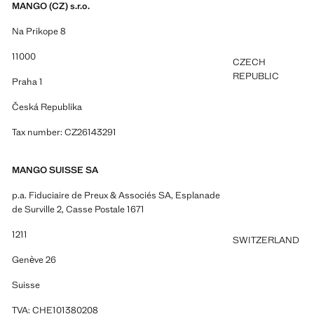
MANGO (CZ) s.r.o.
Na Prikope 8
11000
CZECH
REPUBLIC
Praha 1
Česká Republika
Tax number: CZ26143291
MANGO SUISSE SA
p.a. Fiduciaire de Preux & Associés SA, Esplanade
de Surville 2, Casse Postale 1671
1211
SWITZERLAND
Genève 26
Suisse
TVA: CHE101380208