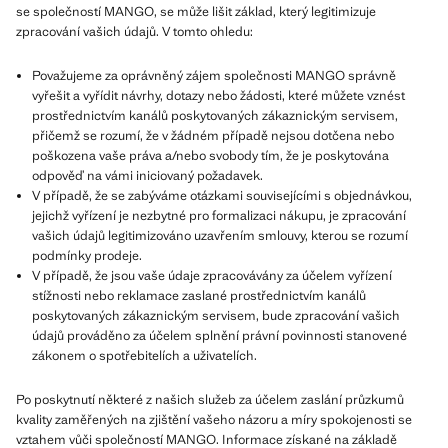
se společností MANGO, se může lišit základ, který legitimizuje
zpracování vašich údajů. V tomto ohledu:
Považujeme za oprávněný zájem společnosti MANGO správně
vyřešit a vyřídit návrhy, dotazy nebo žádosti, které můžete vznést
prostřednictvím kanálů poskytovaných zákaznickým servisem,
přičemž se rozumí, že v žádném případě nejsou dotčena nebo
poškozena vaše práva a/nebo svobody tím, že je poskytována
odpověď na vámi iniciovaný požadavek.
V případě, že se zabýváme otázkami souvisejícími s objednávkou,
jejichž vyřízení je nezbytné pro formalizaci nákupu, je zpracování
vašich údajů legitimizováno uzavřením smlouvy, kterou se rozumí
podmínky prodeje.
V případě, že jsou vaše údaje zpracovávány za účelem vyřízení
stížnosti nebo reklamace zaslané prostřednictvím kanálů
poskytovaných zákaznickým servisem, bude zpracování vašich
údajů prováděno za účelem splnění právní povinnosti stanovené
zákonem o spotřebitelích a uživatelích.
Po poskytnutí některé z našich služeb za účelem zaslání průzkumů
kvality zaměřených na zjištění vašeho názoru a míry spokojenosti se
vztahem vůči společností MANGO. Informace získané na základě