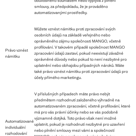
odůvodněno souhlasem nebo vyplývá z plnění
smlouvy, za předpokladu, že je prováděno
automatizovanými prostředky.
Můžete vznést námitku proti zpracování svých
osobních údajů na základě veřejného nebo
oprávněného zájmu společnosti MANGO, včetně
profilování. V takovém případě společnost MANGO
Právo vznést
zpracování údajů zastaví, pokud neexistují závažné
námitku
oprávněné důvody nebo pokud to není nezbytné pro
uplatnění nebo obhajobu případných nároků. Máte
také právo vznést námitku proti zpracování údajů pro
účely přímého marketingu.
V příslušných případech máte právo nebýt
předmětem rozhodnutí založeného výhradně na
automatizovaném zpracování, včetně profilování, které
má pro vás právní účinky nebo se vás podobně
významně dotýká. Toto právo však není možné
Automatizované
uplatnit, pokud je rozhodnutí nezbytné pro uzavření
individuální
nebo plnění smlouvy mezi vámi a společností
rozhodování