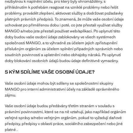
nezbytnou k naplnění účelu, pro který byly shromážděny, s
přihlédnutím k potřebám reagovat na vzniklé problémy nebo řešit
problémy, provádět zlepšení, aktivovat služby a dodržovat požadavky
platných právních předpisů. To znamená, že může vaše osobní údaje
uchovávat po přiměřenou dobu i poté, co jste přestali využívat služby
MANGO a/nebo jste přestali používat web/aplikaci. Po uplynutí této
doby budou vaše osobní údaje zablokovány ve všech systémech
společnosti MANGO, a to výhradně za účelem jejich zpřístupnění
příslušným orgánům za účelem splnění případných správních nebo
soudních povinností a uplatnění nebo obhajoby nároků. Po uplynutí
doby blokování osobních údajů budou údaje definitivně vymazány.
S KÝM SDÍLÍME VAŠE OSOBNÍ ÚDAJE?
Vaše osobní údaje mohou být sdíleny se společnostmi skupiny
MANGO pro interní administrativní účely na základě oprávněného
zájmu.
Vaše osobní údaje budou předávány třetím stranám v souladu s
právními povinnostmi, které se na ně vztahují, jako například orgánům
veřejné správy a/nebo veřejným orgánům, pokud to vyžadují daňové
předpisy, předpisy v oblasti práce, sociálního zabezpečení nebo jiné
platné .