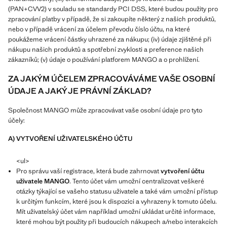
(PAN+CVV2) v souladu se standardy PCI DSS, které budou použity pro
zpracování platby v případě, že si zakoupíte některý z našich produktů,
nebo v případě vrácení za účelem převodu číslo účtu, na které
poukážeme vrácení částky uhrazené za nákupu; (iv) údaje zjištěné při
nákupu našich produktů a spotřební zvyklosti a preference našich
zákazníků; (v) údaje o používání platforem MANGO a o prohlížení.
ZA JAKÝM ÚČELEM ZPRACOVÁVÁME VAŠE OSOBNÍ
ÚDAJE A JAKÝ JE PRÁVNÍ ZÁKLAD?
Společnost MANGO může zpracovávat vaše osobní údaje pro tyto
účely:
A) VYTVOŘENÍ UŽIVATELSKÉHO ÚČTU
<ul>
Pro správu vaší registrace, která bude zahrnovat
vytvoření účtu
uživatele MANGO
. Tento účet vám umožní centralizovat veškeré
otázky týkající se vašeho statusu uživatele a také vám umožní přístup
k určitým funkcím, které jsou k dispozici a vyhrazeny k tomuto účelu.
Mít uživatelský účet vám například umožní ukládat určité informace,
které mohou být použity při budoucích nákupech a/nebo interakcích