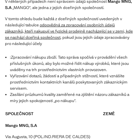
V některých případech není správcem údajů společnost
Mango MNG,
S.A
„MANGO“, ale jedna z jejích dceřiných společností.
V tomto ohledu bude každá z dceřiných společností uvedených v
následující tabulce
odpovědná za zpracování osobních údajů
zákazníků, kteří nakupují ve fyzické prodejně nacházející se v zemi, kde
se nachází dceřiná společnost
, pokud jsou jejich údaje zpracovávány
pro následující účely
:Zpracování nákupu zboží. Tato správa spočívá v provádění všech
příslušných úkonů, aby bylo možné řídit nákup výrobků, které jsou
uváděny na trh prostřednictvím vlastních provozoven.
Vyřizování dotazů, žádostí a případných stížností, které vznášíte
prostřednictvím kontaktních kanálů poskytovaných zákaznickým
servisem.
Zasílání průzkumů kvality zaměřené na zjištění názoru zákazníků a
míry jejich spokojenosti „po nákupu“.
SPOLEČNOST
ZEMĚ
Mango MNG, S.A
Via Augusta, 10 (POL.IND.RIERA DE CALDES)