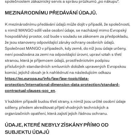
společnostem zákaznický servis a správu průzkumů „po nákupu“.
MEZINÁRODNÍMU PŘEDÁVÁNÍ ÚDAJŮ.
K mezinárodnímu předávání údajů může dojít v případě, že společnosti,
s nimiž MANGO sdílí vaše osobní údaje, se nacházejí mimo Evropský
hospodářský prostor, což bude v souladu se zákonem za předpokladu,
že jsou stanoveny odpovídající záruky ochrany osobních údajů.
Společnost MANGO v případech, kdy země, do níž jsou údaje určeny,
není považována za zemi na odpovídající úrovni, upraví vztah s třetí
stranou, která je příjemcem údajů, prostřednictvím podpisu
příslušných standardních smluvních doložek upravených Evropskou
komisí, jejichž obsah je k nahlédnutí na následujícím odkazu
https://ec.europa.eu/info/law/law-topic/data-
protection/international-dimension-data-protection/standard-
contractual-clauses-scc_en
.
V každém případě budou třetí strany, s nimiž jsou určité osobní údaje
sdíleny, předem akreditovat přijetí vhodných technických a
organizačních opatření, která zajistí jejich řádnou ochranu.
ÚDAJE, KTERÉ NEBYLY ZÍSKÁNY PŘÍMO OD
SUBJEKTU ÚDAJŮ