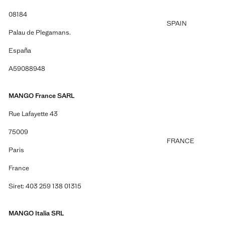
08184
SPAIN
Palau de Plegamans.
España
A59088948
MANGO France SARL
Rue Lafayette 43
75009
FRANCE
Paris
France
Siret: 403 259 138 01315
MANGO Italia SRL