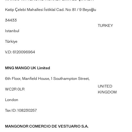
Katip Çelebi Mahallesi İstiklal Cad. No: 81 / 9 Beyoğlu
34433
TURKEY
Istanbul
Türkiye
V.D: 6120096964
MNG MANGO UK Limited
6th Floor, Manfield House, 1 Southampton Street,
UNITED
WC2R 0LR
KINGDOM
London
Tax ID: 108230257
MANGONOR COMERCIO DE VESTUARIO S.A.