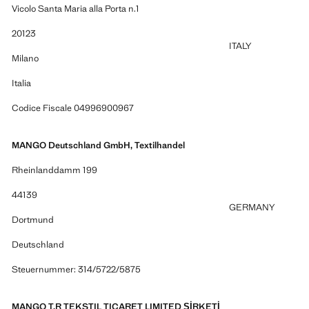
Vicolo Santa Maria alla Porta n.1
20123
ITALY
Milano
Italia
Codice Fiscale 04996900967
MANGO Deutschland GmbH, Textilhandel
Rheinlanddamm 199
44139
GERMANY
Dortmund
Deutschland
Steuernummer: 314/5722/5875
MANGO T.R TEKSTIL TICARET LIMITED ŞİRKETİ