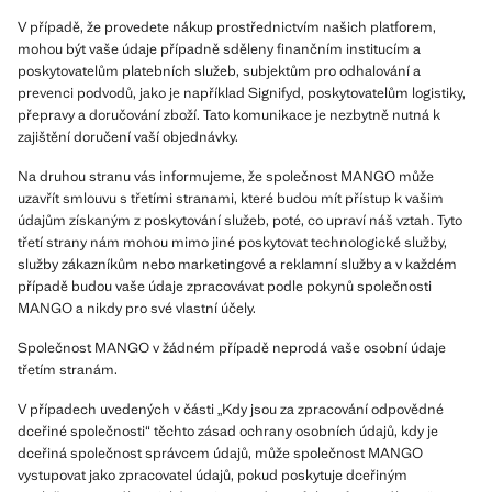
V případě, že provedete nákup prostřednictvím našich platforem,
mohou být vaše údaje případně sděleny finančním institucím a
poskytovatelům platebních služeb, subjektům pro odhalování a
prevenci podvodů, jako je například Signifyd, poskytovatelům logistiky,
přepravy a doručování zboží. Tato komunikace je nezbytně nutná k
zajištění doručení vaší objednávky.
Na druhou stranu vás informujeme, že společnost MANGO může
uzavřít smlouvu s třetími stranami, které budou mít přístup k vašim
údajům získaným z poskytování služeb, poté, co upraví náš vztah. Tyto
třetí strany nám mohou mimo jiné poskytovat technologické služby,
služby zákazníkům nebo marketingové a reklamní služby a v každém
případě budou vaše údaje zpracovávat podle pokynů společnosti
MANGO a nikdy pro své vlastní účely.
Společnost MANGO v žádném případě neprodá vaše osobní údaje
třetím stranám.
V případech uvedených v části „Kdy jsou za zpracování odpovědné
dceřiné společnosti“ těchto zásad ochrany osobních údajů, kdy je
dceřiná společnost správcem údajů, může společnost MANGO
vystupovat jako zpracovatel údajů, pokud poskytuje dceřiným