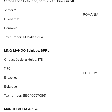
Strada Popa Petre nr.5, corp A, et.5, biroul nr.510
sector 2
ROMANIA
Bucharest
Romania
Tax number: RO 24199564
MNG-MANGO Belgique, SPRL
Chaussée de la Hulpe, 178
1170
BELGIUM
Bruxelles
Belgique
Tax number: BE0465370861
MANGO MODA d. o. o.