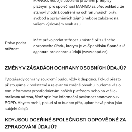
MANGO, nebo je povoleno právními předpisy
platnými pro společnost MANGO za předpokladu, že
stanoví vhodná opatření na ochranu vašich práv,
svobod a oprávněných zájmů nebo je založeno na
vašem výslovném souhlasu.
Máte právo podat stížnost u místně příslušného
Právo podat
dozorového úřadu, kterým je ve Španělsku Španělská
stížnost
agentura pro ochranu údajů (www.aepd.es).
ZMĚNY V ZÁSADÁCH OCHRANY OSOBNÍCH ÚDAJŮ?
Tyto zásady ochrany soukromí budou vždy k dispozici. Pokud přesto
přistoupíme k podstatné a relevantní změně obsahu, budeme vás o
tom informovat prostřednictvím našich platforem nebo na vaši e-
mailovou adresu, čímž splníme informační povinnost stanovenou v
RGPD. Abyste mohli, pokud si to budete přát, uplatnit svá práva jako
subjekt údajů.
KDY JSOU DCEŘINÉ SPOLEČNOSTI ODPOVĚDNÉ ZA
ZPRACOVÁNÍ ÚDAJŮ?