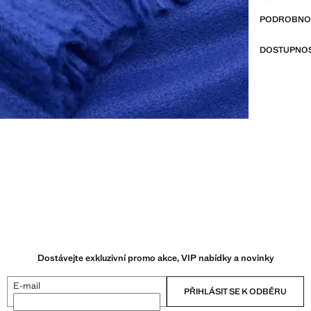
PODROBNOST
DOSTUPNOS
Dostávejte exkluzivní promo akce, VIP nabídky a novinky
E-mail
PŘIHLÁSIT SE K ODBĚRU