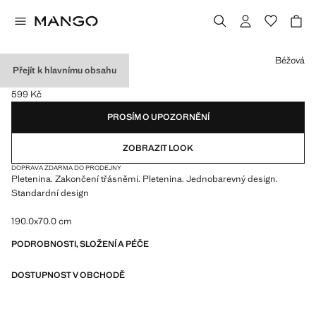
Vyberte barvu
Béžová
Přejít k hlavnímu obsahu
ŠÁLA S TŘÁSNĚMI
599 Kč
Aktuální cena [599 Kč ]
PROSÍM O UPOZORNĚNÍ
ZOBRAZIT LOOK
DOPRAVA ZDARMA DO PRODEJNY
Pletenina. Zakončení třásněmi. Pletenina. Jednobarevný design.
Standardní design
190.0x70.0 cm
PODROBNOSTI, SLOŽENÍ A PÉČE
DOSTUPNOST V OBCHODĚ